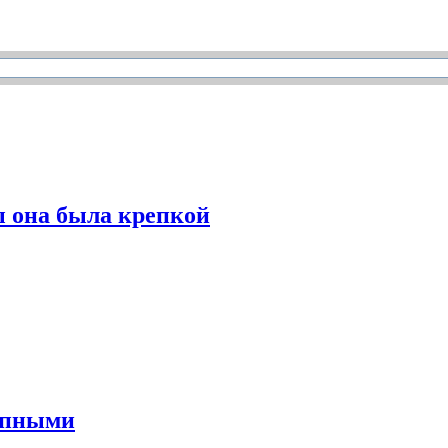
ы она была крепкой
упными