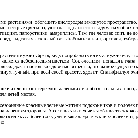
и растениями, обогащать кислородом замкнутое пространство, 
е, пестрые цветы радуют глаз, однако стоит задуматься об их 
 гиацинт, папоротники, амариллисы. Там, где человек спит, не
ислород, выделяя углекислый газ. Любимые лилии, орхидеи, тубе
 растения нужно убрать, ведь попробовать на вкус нужно все, ч
е является небезопасным цветком. Сок олеандра, попадая в глаза
иля содержат настолько ядовитые вещества, что живое существо
дениум тучный, при всей своей красоте, ядовит. Спатифиллум очи
ерчик явно заинтересуют маленьких и любознательных, попада
ля детей местах.
яд безобидные красивые зеленые жители подоконников и полочек
нарушениям здоровья. А если все-таки хочется обзавестись крас
вать на вкус. Более того, учитывая аллергические заболевания, р
но.