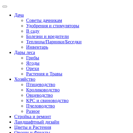
Дача
Советы дачникам
Удобрения и стимуляторы
В саду
Болезни и вредители
Теплицы/Парники/Беседки
Инвентарь
Дары леса
Грибы
Ягоды
Орехи
Растения и Травы
Хозяйство
Птицеводство
Кролиководство
Овцеводство
КРС и свиноводство
Пчеловодство
Разное
Стройка и ремонт
Ландшафтный дизайн
Цветы и Растения
Овощи и Фрукты