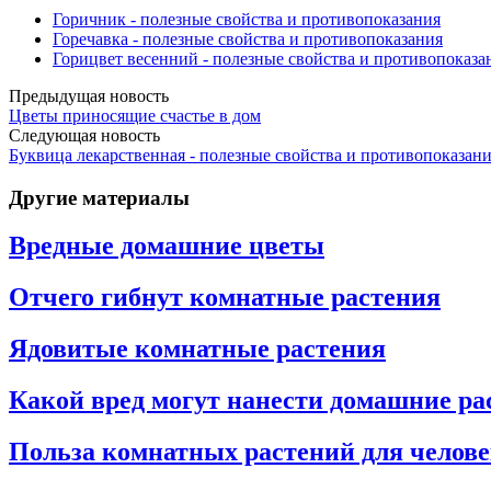
Горичник - полезные свойства и противопоказания
Горечавка - полезные свойства и противопоказания
Горицвет весенний - полезные свойства и противопоказа
Предыдущая новость
Цветы приносящие счастье в дом
Следующая новость
Буквица лекарственная - полезные свойства и противопоказан
Другие материалы
Вредные домашние цветы
Отчего гибнут комнатные растения
Ядовитые комнатные растения
Какой вред могут нанести домашние ра
Польза комнатных растений для челов