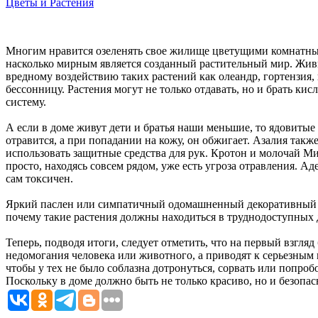
Цветы и Растения
Многим нравится озеленять свое жилище цветущими комнатным
насколько мирным является созданный растительный мир. Живы
вредному воздействию таких растений как олеандр, гортензия,
бессонницу. Растения могут не только отдавать, но и брать к
систему.
А если в доме живут дети и братья наши меньшие, то ядовитые
отравится, а при попадании на кожу, он обжигает. Азалия такж
использовать защитные средства для рук. Кротон и молочай М
просто, находясь совсем рядом, уже есть угроза отравления. А
сам токсичен.
Яркий паслен или симпатичный одомашненный декоративный п
почему такие растения должны находиться в труднодоступных д
Теперь, подводя итоги, следует отметить, что на первый взгл
недомогания человека или животного, а приводят к серьезным 
чтобы у тех не было соблазна дотронуться, сорвать или попробо
Поскольку в доме должно быть не только красиво, но и безопас