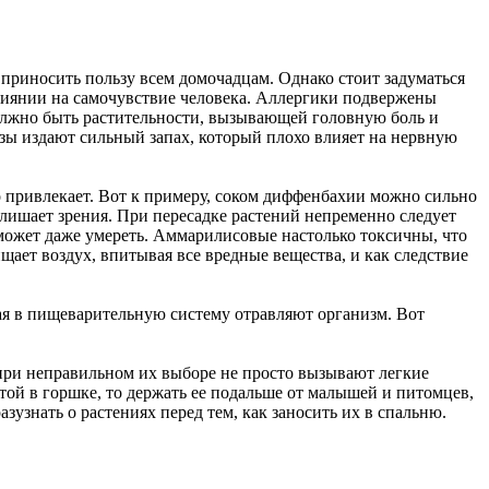
приносить пользу всем домочадцам. Однако стоит задуматься
влиянии на самочувствие человека. Аллергики подвержены
 должно быть растительности, вызывающей головную боль и
розы издают сильный запах, который плохо влияет на нервную
то привлекает. Вот к примеру, соком диффенбахии можно сильно
, лишает зрения. При пересадке растений непременно следует
 может даже умереть. Аммарилисовые настолько токсичны, что
щает воздух, впитывая все вредные вещества, и как следствие
я в пищеварительную систему отравляют организм. Вот
 при неправильном их выборе не просто вызывают легкие
отой в горшке, то держать ее подальше от малышей и питомцев,
азузнать о растениях перед тем, как заносить их в спальню.