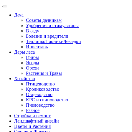
Дача
Советы дачникам
Удобрения и стимуляторы
В саду
Болезни и вредители
Теплицы/Парники/Беседки
Инвентарь
Дары леса
Грибы
Ягоды
Орехи
Растения и Травы
Хозяйство
Птицеводство
Кролиководство
Овцеводство
КРС и свиноводство
Пчеловодство
Разное
Стройка и ремонт
Ландшафтный дизайн
Цветы и Растения
Овощи и Фрукты