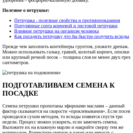
удобрения – фосфорно-калийную добавку.
Полезное о петрушке:
Петрушка - полезные свойства и противопоказания
Популярные сорта корневой и листовой петрушки
Влияние петрушки на организм человека
Как посадить петрушку что бы быстро получить всходы
Прежде чем заполнить контейнеры грунтом, уложите дренаж.
Можно использовать гальку, гравий, колотый кирпич, опилки
или крупный речной песок – толщина слоя не менее двух-трех
сантиметров.
ПОДГОТАВЛИВАЕМ СЕМЕНА К
ПОСАДКЕ
Семена петрушки пропитаны эфирными маслами – данный
фактор сказывается на скорости «проклевывания». Если посев
проводился сухим методом, то всходы появятся спустя три
недели. Процесс можно ускорить, если замочить семена.
Выложите их на влажную марлю и накройте сверху тем же
материалом. Разместите сверток в пакет или емкость с