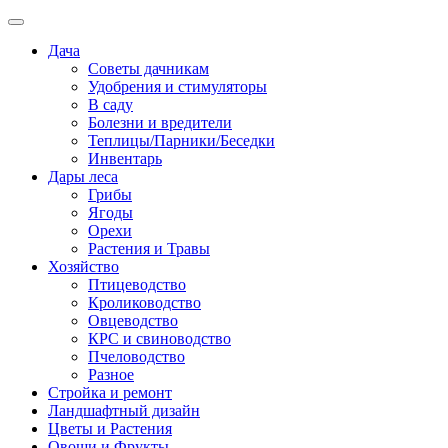
Дача
Советы дачникам
Удобрения и стимуляторы
В саду
Болезни и вредители
Теплицы/Парники/Беседки
Инвентарь
Дары леса
Грибы
Ягоды
Орехи
Растения и Травы
Хозяйство
Птицеводство
Кролиководство
Овцеводство
КРС и свиноводство
Пчеловодство
Разное
Стройка и ремонт
Ландшафтный дизайн
Цветы и Растения
Овощи и Фрукты