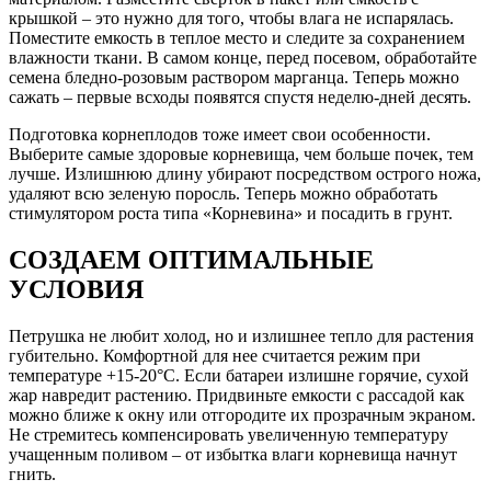
крышкой – это нужно для того, чтобы влага не испарялась.
Поместите емкость в теплое место и следите за сохранением
влажности ткани. В самом конце, перед посевом, обработайте
семена бледно-розовым раствором марганца. Теперь можно
сажать – первые всходы появятся спустя неделю-дней десять.
Подготовка корнеплодов тоже имеет свои особенности.
Выберите самые здоровые корневища, чем больше почек, тем
лучше. Излишнюю длину убирают посредством острого ножа,
удаляют всю зеленую поросль. Теперь можно обработать
стимулятором роста типа «Корневина» и посадить в грунт.
СОЗДАЕМ ОПТИМАЛЬНЫЕ
УСЛОВИЯ
Петрушка не любит холод, но и излишнее тепло для растения
губительно. Комфортной для нее считается режим при
температуре +15-20°С. Если батареи излишне горячие, сухой
жар навредит растению. Придвиньте емкости с рассадой как
можно ближе к окну или отгородите их прозрачным экраном.
Не стремитесь компенсировать увеличенную температуру
учащенным поливом – от избытка влаги корневища начнут
гнить.