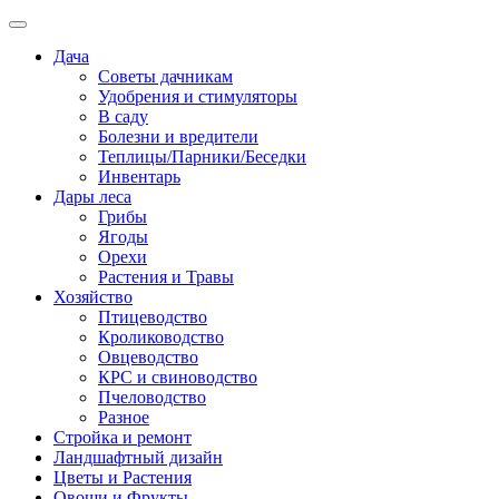
Дача
Советы дачникам
Удобрения и стимуляторы
В саду
Болезни и вредители
Теплицы/Парники/Беседки
Инвентарь
Дары леса
Грибы
Ягоды
Орехи
Растения и Травы
Хозяйство
Птицеводство
Кролиководство
Овцеводство
КРС и свиноводство
Пчеловодство
Разное
Стройка и ремонт
Ландшафтный дизайн
Цветы и Растения
Овощи и Фрукты