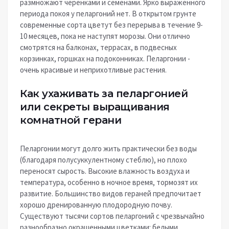
размножают черенками и семенами. Ярко выраженного
периода покоя у пеларгоний нет. В открытом грунте
современные сорта цветут без перерыва в течение 9-
10 месяцев, пока не наступят морозы. Они отлично
смотрятся на балконах, террасах, в подвесных
корзинках, горшках на подоконниках. Пеларгонии -
очень красивые и неприхотливые растения.
Как ухаживать за пеларгонией
или секреты выращивания
комнатной герани
Пеларгонии могут долго жить практически без воды
(благодаря полусуккулентному стеблю), но плохо
переносят сырость. Высокие влажность воздуха и
температура, особенно в ночное время, тормозят их
развитие. Большинство видов гераней предпочитает
хорошо дренированную плодородную почву.
Существуют тысячи сортов пеларгоний с чрезвычайно
разнообразно окрашенными цветками: белыми,