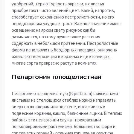
удобрений, теряют яркость окраски, их листья
приобретают чисто зеленый цвет. Калий, напротив,
способствует сохранению пестролистности, но его
передозировка ухудшает рост. Важное значение имеет
освещение: на ярком свету рисунок как бы
размывается, поэтому лучше такие растения
содержать в небольшом притенении. Пестролистные
формы используют в бордюрных посадках, они очень
оживляют композиции в корзинах и цветочницах,
многие сорта прекрасно растут в комнатах.
Пеларгония плющелистная
Пеларгонию плющелистную (P. peltatum) с мясистыми
листьями на стелющихся стеблях можно направлять
вверх по шпалерам или по стене, высаживать в
подвесные корзины, кашпо, балконные ящики. В теплых
районах эти пеларгонии служат прекрасными
почвопокровными растениями. Большинство форм и
сортов этих гераней - отличная горшечная культура.