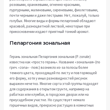
розовыми, оранжевыми, огненно-красными,
пурпурными, малиновыми, сиреневыми, фиолетовыми,
почти черными и даже пестрыми. Нет, пожалуй, только
голубых. Многие виды и формы пеларгоний обладают
красивой, разноцветной листвой, некоторые при
прикосновении издают приятный тонкий аромат.
Пеларгония зональная
Герань зональная Пеларгония зональная (P. zonale)
известна как «просто герань». Название «зональная» (по
греч. «zona» - пояс) возникло из-за полосы более
темного цвета, проходящей по листу и повторяющей
его форму, хотя у иных разновидностей рисунок
выражен нечетко. Многие сорта этой группы подходят
для содержания в открытом грунте, например на
рабатках или клумбах, в городских дворах или на
приусадебном участке. Но существует немало
горшечных видов, прекрасно растущих в комнатных