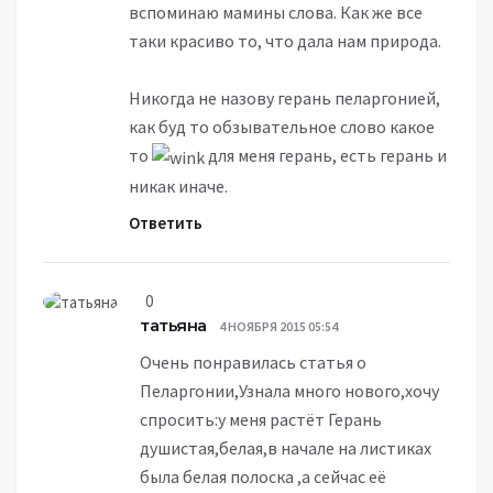
вспоминаю мамины слова. Как же все
таки красиво то, что дала нам природа.
Никогда не назову герань пеларгонией,
как буд то обзывательное слово какое
то
для меня герань, есть герань и
никак иначе.
Ответить
0
татьяна
4 НОЯБРЯ 2015 05:54
Очень понравилась статья о
Пеларгонии,Узнала много нового,хочу
спросить:у меня растёт Герань
душистая,белая,в начале на листиках
была белая полоска ,а сейчас её