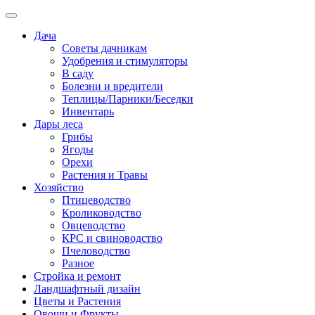
Дача
Советы дачникам
Удобрения и стимуляторы
В саду
Болезни и вредители
Теплицы/Парники/Беседки
Инвентарь
Дары леса
Грибы
Ягоды
Орехи
Растения и Травы
Хозяйство
Птицеводство
Кролиководство
Овцеводство
КРС и свиноводство
Пчеловодство
Разное
Стройка и ремонт
Ландшафтный дизайн
Цветы и Растения
Овощи и Фрукты