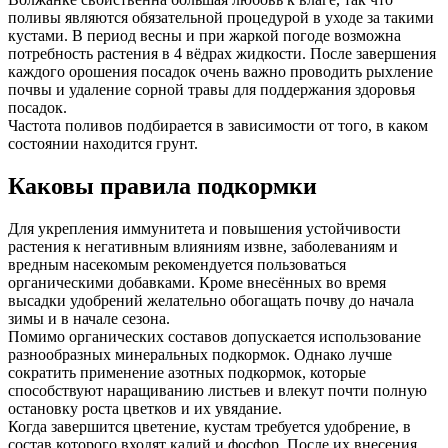
поливы являются обязательной процедурой в уходе за такими
кустами. В период весны и при жаркой погоде возможна
потребность растения в 4 вёдрах жидкости. После завершения
каждого орошения посадок очень важно проводить рыхление
почвы и удаление сорной травы для поддержания здоровья
посадок.
Частота поливов подбирается в зависимости от того, в каком
состоянии находится грунт.
Каковы правила подкормки
Для укрепления иммунитета и повышения устойчивости
растения к негативным влияниям извне, заболеваниям и
вредным насекомым рекомендуется пользоваться
органическими добавками. Кроме внесённых во время
высадки удобрений желательно обогащать почву до начала
зимы и в начале сезона.
Помимо органических составов допускается использование
разнообразных минеральных подкормок. Однако лучше
сократить применение азотных подкормок, которые
способствуют наращиванию листьев и влекут почти полную
остановку роста цветков и их увядание.
Когда завершится цветение, кустам требуется удобрение, в
состав которого входят калий и фосфор. После их внесения