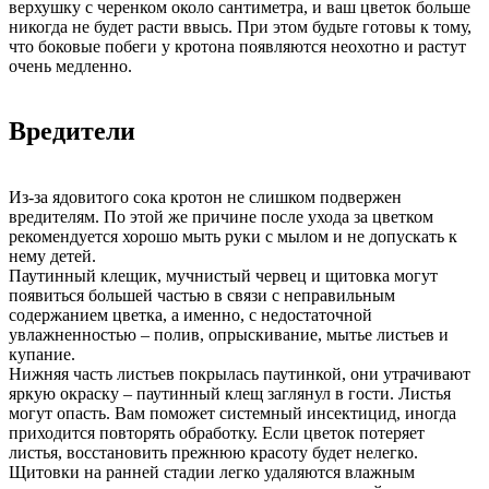
верхушку с черенком около сантиметра, и ваш цветок больше
никогда не будет расти ввысь. При этом будьте готовы к тому,
что боковые побеги у кротона появляются неохотно и растут
очень медленно.
Вредители
Из-за ядовитого сока кротон не слишком подвержен
вредителям. По этой же причине после ухода за цветком
рекомендуется хорошо мыть руки с мылом и не допускать к
нему детей.
Паутинный клещик, мучнистый червец и щитовка могут
появиться большей частью в связи с неправильным
содержанием цветка, а именно, с недостаточной
увлажненностью – полив, опрыскивание, мытье листьев и
купание.
Нижняя часть листьев покрылась паутинкой, они утрачивают
яркую окраску – паутинный клещ заглянул в гости. Листья
могут опасть. Вам поможет системный инсектицид, иногда
приходится повторять обработку. Если цветок потеряет
листья, восстановить прежнюю красоту будет нелегко.
Щитовки на ранней стадии легко удаляются влажным