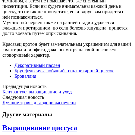
тампоном, а затем не помешает тот же системный
инсектицид. Если вы будете внимательны каждый день к
цветку, то никак не пропустите, если вдруг вам придется с
ней познакомиться.
Мучнистый червец также на ранней стадии удаляется
влажным протиранием, но если болезнь запущена, придется
долго воевать путем опрыскивания.
Красавец кротон будет замечательным украшением для вашей
квартиры или офиса, даже несмотря на свой не совсем
сговорчивый характер.
Декоративный паслен
Брунфельсия - любящий тень шикарный цветок
Броваллия
Предыдущая новость
Кентрантус: выращивание и уход
Следующая новость
Лучшие травы для здоровья печени
Другие материалы
Выращивание циссуса