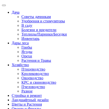
Дача
Советы дачникам
Удобрения и стимуляторы
В саду
Болезни и вредители
Теплицы/Парники/Беседки
Инвентарь
Дары леса
Грибы
Ягоды
Орехи
Растения и Травы
Хозяйство
Птицеводство
Кролиководство
Овцеводство
КРС и свиноводство
Пчеловодство
Разное
Стройка и ремонт
Ландшафтный дизайн
Цветы и Растения
Овощи и Фрукты