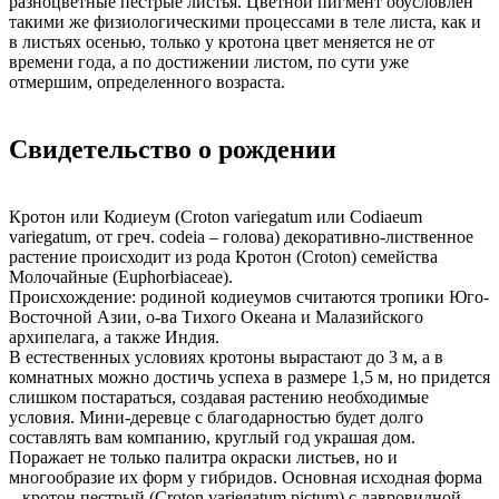
разноцветные пестрые листья. Цветной пигмент обусловлен
такими же физиологическими процессами в теле листа, как и
в листьях осенью, только у кротона цвет меняется не от
времени года, а по достижении листом, по сути уже
отмершим, определенного возраста.
Свидетельство о рождении
Кротон или Кодиеум (Croton variegatum или Codiaeum
variegatum, от греч. codeia – голова) декоративно-лиственное
растение происходит из рода Кротон (Croton) семейства
Молочайные (Euphorbiaceae).
Происхождение: родиной кодиеумов считаются тропики Юго-
Восточной Азии, о-ва Тихого Океана и Малазийского
архипелага, а также Индия.
В естественных условиях кротоны вырастают до 3 м, а в
комнатных можно достичь успеха в размере 1,5 м, но придется
слишком постараться, создавая растению необходимые
условия. Мини-деревце с благодарностью будет долго
составлять вам компанию, круглый год украшая дом.
Поражает не только палитра окраски листьев, но и
многообразие их форм у гибридов. Основная исходная форма
– кротон пестрый (Croton variegatum pictum) с лавровидной