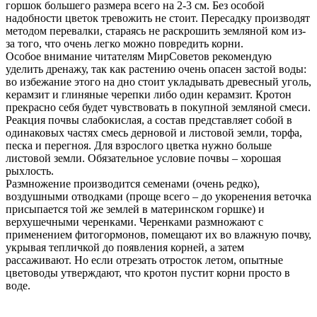
горшок большего размера всего на 2-3 см. Без особой
надобности цветок тревожить не стоит. Пересадку производят
методом перевалки, стараясь не раскрошить земляной ком из-
за того, что очень легко можно повредить корни.
Особое внимание читателям MирСоветoв рекомендую
уделить дренажу, так как растению очень опасен застой воды:
во избежание этого на дно стоит укладывать древесный уголь,
керамзит и глиняные черепки либо один керамзит. Кротон
прекрасно себя будет чувствовать в покупной земляной смеси.
Реакция почвы слабокислая, а состав представляет собой в
одинаковых частях смесь дерновой и листовой земли, торфа,
песка и перегноя. Для взрослого цветка нужно больше
листовой земли. Обязательное условие почвы – хорошая
рыхлость.
Размножение производится семенами (очень редко),
воздушными отводками (проще всего – до укоренения веточка
присыпается той же землей в материнском горшке) и
верхушечными черенками. Черенками размножают с
применением фитогормонов, помещают их во влажную почву,
укрывая тепличкой до появления корней, а затем
рассаживают. Но если отрезать отросток летом, опытные
цветоводы утверждают, что кротон пустит корни просто в
воде.