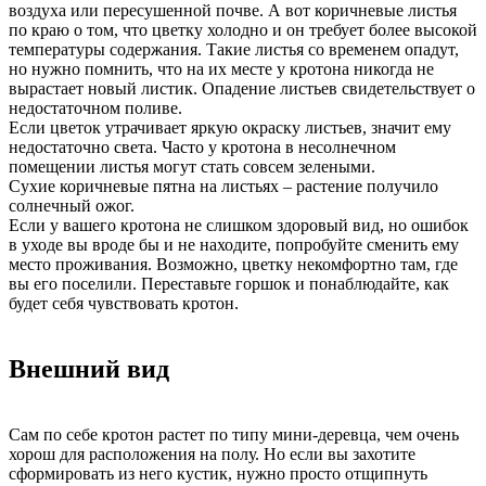
воздуха или пересушенной почве. А вот коричневые листья
по краю о том, что цветку холодно и он требует более высокой
температуры содержания. Такие листья со временем опадут,
но нужно помнить, что на их месте у кротона никогда не
вырастает новый листик. Опадение листьев свидетельствует о
недостаточном поливе.
Если цветок утрачивает яркую окраску листьев, значит ему
недостаточно света. Часто у кротона в несолнечном
помещении листья могут стать совсем зелеными.
Сухие коричневые пятна на листьях – растение получило
солнечный ожог.
Если у вашего кротона не слишком здоровый вид, но ошибок
в уходе вы вроде бы и не находите, попробуйте сменить ему
место проживания. Возможно, цветку некомфортно там, где
вы его поселили. Переставьте горшок и понаблюдайте, как
будет себя чувствовать кротон.
Внешний вид
Сам по себе кротон растет по типу мини-деревца, чем очень
хорош для расположения на полу. Но если вы захотите
сформировать из него кустик, нужно просто отщипнуть