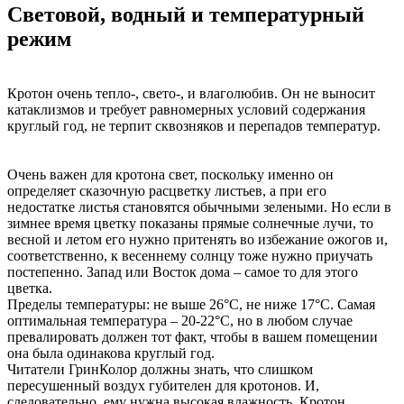
Световой, водный и температурный
режим
Кротон очень тепло-, свето-, и влаголюбив. Он не выносит
катаклизмов и требует равномерных условий содержания
круглый год, не терпит сквозняков и перепадов температур.
Очень важен для кротона свет, поскольку именно он
определяет сказочную расцветку листьев, а при его
недостатке листья становятся обычными зелеными. Но если в
зимнее время цветку показаны прямые солнечные лучи, то
весной и летом его нужно притенять во избежание ожогов и,
соответственно, к весеннему солнцу тоже нужно приучать
постепенно. Запад или Восток дома – самое то для этого
цветка.
Пределы температуры: не выше 26°С, не ниже 17°С. Самая
оптимальная температура – 20-22°С, но в любом случае
превалировать должен тот факт, чтобы в вашем помещении
она была одинакова круглый год.
Читатели ГринКолор должны знать, что слишком
пересушенный воздух губителен для кротонов. И,
следовательно, ему нужна высокая влажность. Кротон