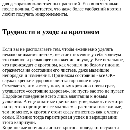
для декоративно-лиственных растений. Его вносят только
после полива. Считается, что даже более удобрений кротон
любит получать микроэлементы.
Трудности в уходе за кротоном
Если вы не располагаете тем, чтобы ежедневно уделять
немало внимания цветам, не стоит поселять у себя кодиеум –
это главное и решающее положение по уходу. Все остальное,
что происходит с кротоном, как черным по белому писано,
отражается на состоянии его листьев, даже малейшие
непорядки и изменения. Признаком состояния «все ОК»
служат крепкие здоровые листья торчащие вверх.
Отмечается, что часто у покупных кротонов почти сразу
ухудшается «состояние здоровья», но пусть вас это не пугает.
Подобное поведение всего лишь адаптация к новым
условиям. А еще опытные цветоводы утверждают: несмотря
на то, что в принципе все мы знаем – растения тоже живые,
тем не менее, к кротону стоит сразу отнестись как к члену
семьи. Именно тогда гарантирован успех в выращивании
этого капризули.
Коричневые кончики листьев кротона поведают о сухости