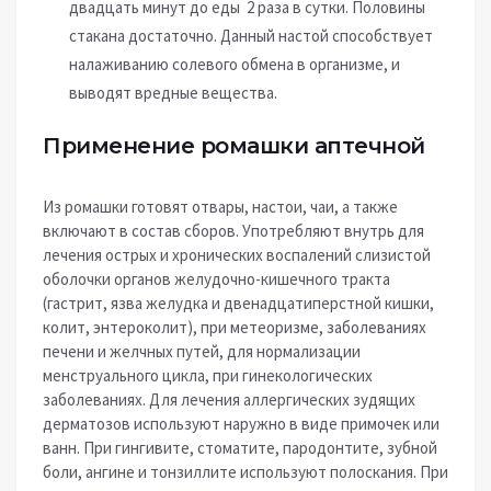
двадцать минут до еды 2 раза в сутки. Половины
стакана достаточно. Данный настой способствует
налаживанию солевого обмена в организме, и
выводят вредные вещества.
Применение ромашки аптечной
Из ромашки готовят отвары, настои, чаи, а также
включают в состав сборов. Употребляют внутрь для
лечения острых и хронических воспалений слизистой
оболочки органов желудочно-кишечного тракта
(гастрит, язва желудка и двенадцатиперстной кишки,
колит, энтероколит), при метеоризме, заболеваниях
печени и желчных путей, для нормализации
менструального цикла, при гинекологических
заболеваниях. Для лечения аллергических зудящих
дерматозов используют наружно в виде примочек или
ванн. При гингивите, стоматите, пародонтите, зубной
боли, ангине и тонзиллите используют полоскания. При