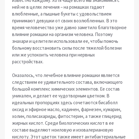
известно каждому. Хотя чаще всего мы знакомимся с
ней не в целях лечения – на ромашках гадают
влюбленные, а пышные букеты с удовольствием
принимают девушки от своих возлюбленных. В это
время человечество уже давно заметило благотворное
влияние ромашки на организм человека. Поэтому
знахари и целители использовали ее, чтобы помочь
больному восстановить силы после тяжелой болезни
или же успокоить человека при нервных
расстройствах.
Оказалось, что лечебное влияние ромашки является
следствием ее удивительного состава, включающего
большой комплекс химических элементов. Ее состав
уникален, и делает ее чудотворным цветком. В
идеальных пропорциях здесь сочетаются бисаболл
оксид и эфирное масло, кадинен, фарнезен, кумарин,
холин, полисахариды, фитостерин, а также глицерид
жирных кислот. Среди биологических кислот в ее
составе выделяют ноиловую и изовалериановую
кислоту. Этот цветок также имеет антибактериальные