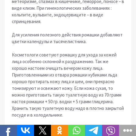
метеоризме, спазмах в кишечнике, геморрое, поносе – в
виде клизм. При гинекологических заболеваниях :
кольпите, вульвите, эндоцервиците – в виде
спринцевания.
Для усиления полезного действия ромашки добавляют
цветки календулы и тысячелистника.
Косметологи советуют ромашку для ухода за кожей
лица особенно склонной к раздражению. Так же
хорошо настоем очищать вечером кожу лица.
Приготовленными из отвара ромашки кубиками льда
хорошо протирать кожу лица и шеи, они прекрасно
тонизируют и освежают кожу. Если кожа сухая, то
можно приготовить такую туалетную воду из 70 грамм
настоя ромашки + 50 гр. водки + 5 грамм глицерина.
Хранить такую туалетную воду надо в плотно закрытой
посуде и в холодильнике.
Отвар ромашки снимает припухлость (например, после
слёз) с глаз. Для этого намочить тампоны в отваре