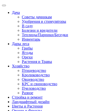
Дача
Советы дачникам
Удобрения и стимуляторы
В саду
Болезни и вредители
Теплицы/Парники/Беседки
Инвентарь
Дары леса
Грибы
Ягоды
Орехи
Растения и Травы
Хозяйство
Птицеводство
Кролиководство
Овцеводство
КРС и свиноводство
Пчеловодство
Разное
Стройка и ремонт
Ландшафтный дизайн
Цветы и Растения
Овощи и Фрукты