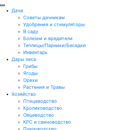
Дача
Советы дачникам
Удобрения и стимуляторы
В саду
Болезни и вредители
Теплицы/Парники/Беседки
Инвентарь
Дары леса
Грибы
Ягоды
Орехи
Растения и Травы
Хозяйство
Птицеводство
Кролиководство
Овцеводство
КРС и свиноводство
Пчеловодство