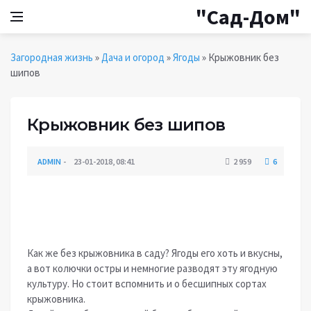
"Сад-Дом"
Загородная жизнь
»
Дача и огород
»
Ягоды
» Крыжовник без
шипов
Крыжовник без шипов
ADMIN
23-01-2018, 08:41
2 959
6
ЯГОДЫ
Как же без крыжовника в саду? Ягоды его хоть и вкусны,
а вот колючки остры и немногие разводят эту ягодную
культуру. Но стоит вспомнить и о бесшипных сортах
крыжовника.