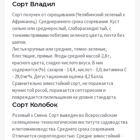
Сорт Владил
Сорт получен от скрещивания (Челябинский зеленый х
Африканец). Среднераннего срока созревания. Куст
сильно или среднерослый, слабораскидистый, с
тонкими прямыми побегами зеленого цвета, почти без
шипов.
Листья крупные или средние, темно-зеленые,
блестящие, прямые. Ягоды средней массой 2,8 г,
красного цвета, сладко-кислого вкуса. В них
содержится (%): сахаров - 14,4 , кислот - 3,0; витамина С
- 29,0 мг%. Дегустационная оценка 4,2 балла.
Сравнительно зимостойкий сорт, не поражается
мучнистой росой, поражается септориозом и
повреждается пилильщиком на уровне стандарта.
Сорт Колобок
Розовый х Смена. Сорт выведен во Всероссийском
селекционно-технологическом институте садоводства
и питомниководства. Среднего срока созревания.
Отличается скороплодностью. Средне зимостойкий -