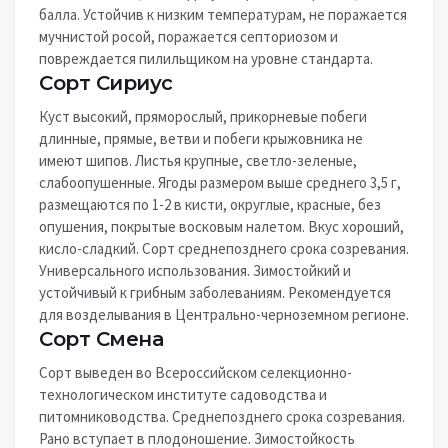
балла. Устойчив к низким температурам, не поражается
мучнистой росой, поражается септориозом и
повреждается пилильщиком на уровне стандарта.
Сорт Сириус
Куст высокий, пряморослый, прикорневые побеги
длинные, прямые, ветви и побеги крыжовника не
имеют шипов. Листья крупные, светло-зеленые,
слабоопушенные. Ягоды размером выше среднего 3,5 г,
размещаются по 1-2 в кисти, округлые, красные, без
опушения, покрытые восковым налетом. Вкус хороший,
кисло-сладкий. Сорт среднепозднего срока созревания.
Универсального использования. Зимостойкий и
устойчивый к грибным заболеваниям. Рекомендуется
для возделывания в Центрально-черноземном регионе.
Сорт Смена
Сорт выведен во Всероссийском селекционно-
технологическом институте садоводства и
питомниководства. Среднепозднего срока созревания.
Рано вступает в плодоношение. Зимостойкость