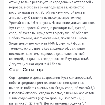
отрицательно реагирует на чередование оттепелей и
морозов, в суровые зимы подмерзает, но быстро
восстанавливается. Устойчив к мучнистой росе и
антракнозу. Отзывчив на высокую агротехнику.
Урожайность 4-6 кг с куста. Назначение универсальное.
Куст среднерослый, средне раскидистый, густой,
средней густоты. Нуждается в регулярной обрезке.
Побеги тонкие, многочисленные, почти без шипов.
Ягоды довольно крупные (4-8 г), округлой формы,
темно-красного цвета (до вишневого), с сильным
восковым налетом, гладкие, с довольно плотной
кожицей, на длинных плодоножках. Вкус приятный.
Дегустационная оценка 4,5 балла.
Сорт Сенатор
Сорт среднего срока созревания. Куст сильнорослый,
побеги средние, прямые, зеленые, неопушенные,
шипов на побегах очень мало. Ягоды средней массой 3,3
г, красной окраски, сладко-кислые, с нежным ароматом.
В них содержится (%): сахаров - 6,7, кислот - 3,1;
витамина С - 25,7 мг%. Дегустационная оценка 4,7