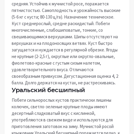
средняя. Устойчив к мучнистой росе, поражается
пятнистостью. Самоплодность и урожайность высокие
(5-6 кг с куста; 80-130 ц/га). Назначение техническое.
Куст среднерослый, средне раскидистый. Побеги
многочисленные, слабошиповатые, тонкие, со
свешивающимися верхушками. Шипы отсутствуют на
верхушках и на плодоносящих ветвях. Куст быстро
загущается и нуждается в регулярной обрезке. Ягоды
не крупные (2-2,5 г), округлые или округло-овальные,
фиолетово-красные с густым сизым налетом,
удовлетворительного вкуса. Отличаются
своеобразным привкусом. Дегустационная оценка 4, 2
балла. Долго держатся на кустах, не растрескиваясь.
Уральский бесшипный
Побеги сильнорослых кустов практически лишены
колючек, светло-зеленые крупные плоды имеют
десертный сладковатый вкус с кислинкой,
употребляются в свежем виде и используются для
приготовления заготовок на зиму. Мучнистой росой
крыжовник Уральский бесшипный поражается редко, к