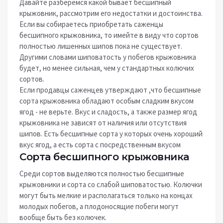
Давайте разберемся какой бывает бесшипный
крыжовник, рассмотрим его недостатки и достоинства.
Если вы собираетесь приобретать саженцы
бесшипного крыжовника, то имейте в виду что сортов
полностью лишенных шипов пока не существует.
Другими словами шиповатость у побегов крыжовника
будет, но менее сильная, чем у стандартных колючих
сортов.
Если продавцы саженцев утверждают ,что бесшипные
сорта крыжовника обладают особым сладким вкусом
ягод - не верьте. Вкус и сладость, а также размер ягод
крыжовника не зависят от наличия или отсутствия
шипов. Есть бесшипные сорта у которых очень хороший
вкус ягод, а есть сорта с посредственным вкусом
Сорта бесшипного крыжовника
Среди сортов выделяются полностью бесшипные
крыжовники и сорта со слабой шиповатостью. Колючки
могут быть мелкие и располагаться только на концах
молодых побегов, а плодоносящие побеги могут
вообще быть без колючек.