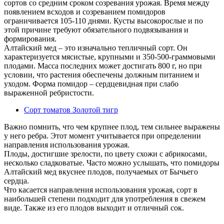
сортов со средним сроком созревания урожая. Время между
появлением всходов и созреванием помидоров
ограничивается 105-110 днями. Кусты высокорослые и по
этой причине требуют обязательного подвязывания и
формирования.
Алтайский мед – это изначально тепличный сорт. Он
характеризуется мясистые, крупными и 350-500-граммовыми
плодами. Масса последних может достигать 800 г, но при
условии, что растения обеспечены должным питанием и
уходом. Форма помидор – сердцевидная при слабо
выраженной ребристости.
Сорт томатов Золотой тигр
Важно помнить, что чем крупнее плод, тем сильнее выражены
у него ребра. Этот момент учитывается при определении
направления использования урожая.
Плоды, достигшие зрелости, по цвету схожи с абрикосами,
несколько сладковатые. Часто можно услышать, что помидоры
Алтайский мед вкуснее плодов, получаемых от Бычьего
сердца.
Что касается направления использования урожая, сорт в
наибольшей степени подходит для употребления в свежем
виде. Также из его плодов выходит и отличный сок.