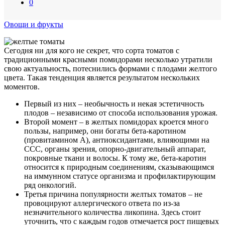
0
Овощи и фрукты
Сегодня ни для кого не секрет, что сорта томатов с
традиционными красными помидорами несколько утратили
свою актуальность, потеснились формами с плодами желтого
цвета. Такая тенденция является результатом нескольких
моментов.
Первый из них – необычность и некая эстетичность
плодов – независимо от способа использования урожая.
Второй момент – в желтых помидорах кроется много
пользы, например, они богаты бета-каротином
(провитамином А), антиоксидантами, влияющими на
ССС, органы зрения, опорно-двигательный аппарат,
покровные ткани и волосы. К тому же, бета-каротин
относится к природным соединениям, сказывающимся
на иммунном статусе организма и профилактирующим
ряд онкологий.
Третья причина популярности желтых томатов – не
провоцируют аллергического ответа по из-за
незначительного количества ликопина. Здесь стоит
уточнить, что с каждым годов отмечается рост пищевых