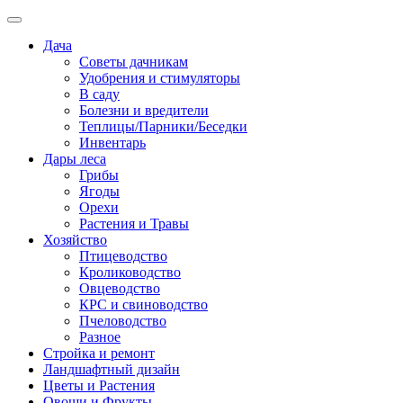
Дача
Советы дачникам
Удобрения и стимуляторы
В саду
Болезни и вредители
Теплицы/Парники/Беседки
Инвентарь
Дары леса
Грибы
Ягоды
Орехи
Растения и Травы
Хозяйство
Птицеводство
Кролиководство
Овцеводство
КРС и свиноводство
Пчеловодство
Разное
Стройка и ремонт
Ландшафтный дизайн
Цветы и Растения
Овощи и Фрукты