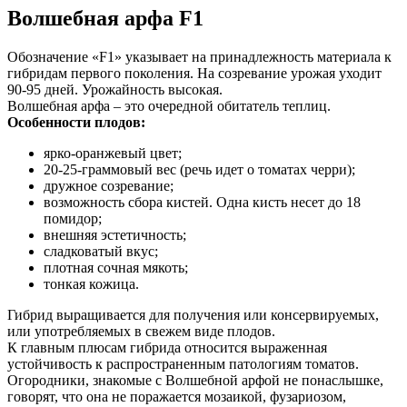
Волшебная арфа F1
Обозначение «F1» указывает на принадлежность материала к
гибридам первого поколения. На созревание урожая уходит
90-95 дней. Урожайность высокая.
Волшебная арфа – это очередной обитатель теплиц.
Особенности плодов:
ярко-оранжевый цвет;
20-25-граммовый вес (речь идет о томатах черри);
дружное созревание;
возможность сбора кистей. Одна кисть несет до 18
помидор;
внешняя эстетичность;
сладковатый вкус;
плотная сочная мякоть;
тонкая кожица.
Гибрид выращивается для получения или консервируемых,
или употребляемых в свежем виде плодов.
К главным плюсам гибрида относится выраженная
устойчивость к распространенным патологиям томатов.
Огородники, знакомые с Волшебной арфой не понаслышке,
говорят, что она не поражается мозаикой, фузариозом,