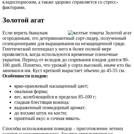
кладоспориозом, а также здорово справляется со стресс-
факторами.
Золотой агат
Если верить бывалым
огородникам, это детерминантный сорт-лидер, полученный
селекционерами для выращивания на незащищенной гряде.
Генетический потенциал у него в более полной мере
проявляется, когда используются временные пленочные
укрытия. Период от всходов до созревания плодов длится 90-
100 дней. Понятно, что урожай у сорта высокий, иначе кто бы
занимался им. Куст крепкий вырастает обычно до 45-55 см.
Особенности плодов:
ярко-оранжевый насыщенный цвет;
овальная форма;
вес, колеблющийся в пределах 85-100 г;
гладкая блестящая кожица;
выраженный помидорный аромат;
до восьми штук на кисти;
приятный вкус и сочная мякоть.
Способы использования помидор – приготовление летних
салатов и консервирование. Закатки отправляются на