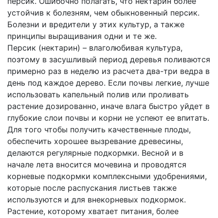
персик. Ошибочно полагать, что нектарин более
устойчив к болезням, чем обыкновенный персик.
Болезни и вредители у этих культур, а также
принципы выращивания одни и те же.
Персик (нектарин) – влаголюбивая культура,
поэтому в засушливый период деревья поливаются
примерно раз в неделю из расчета два-три ведра в
день под каждое дерево. Если почвы легкие, лучше
использовать капельный полив или проливать
растение дозированно, иначе влага быстро уйдет в
глубокие слои почвы и корни не успеют ее впитать.
Для того чтобы получить качественные плоды,
обеспечить хорошее вызревание древесины,
делаются регулярные подкормки. Весной и в
начале лета вносится мочевина и проводятся
корневые подкормки комплексными удобрениями,
которые после распускания листьев также
используются и для внекорневых подкормок.
Растение, которому хватает питания, более