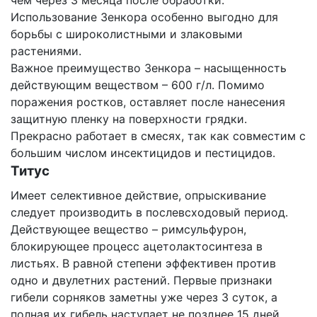
чем через 3 месяца после обработки.
Использование Зенкора особенно выгодно для
борьбы с широколистными и злаковыми
растениями.
Важное преимущество Зенкора – насыщенность
действующим веществом – 600 г/л. Помимо
поражения ростков, оставляет после нанесения
защитную пленку на поверхности грядки.
Прекрасно работает в смесях, так как совместим с
большим числом инсектицидов и пестицидов.
Титус
Имеет селективное действие, опрыскивание
следует производить в послевсходовый период.
Действующее вещество – римсульфурон,
блокирующее процесс ацетолактосинтеза в
листьях. В равной степени эффективен против
одно и двулетних растений. Первые признаки
гибели сорняков заметны уже через 3 суток, а
полная их гибель наступает не позднее 15 дней