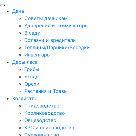
Дача
Советы дачникам
Удобрения и стимуляторы
В саду
Болезни и вредители
Теплицы/Парники/Беседки
Инвентарь
Дары леса
Грибы
Ягоды
Орехи
Растения и Травы
Хозяйство
Птицеводство
Кролиководство
Овцеводство
КРС и свиноводство
Пчеловодство