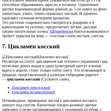
трогательное миниатюрное луковичное высотой до 15 см,
способное образовывать заросли и полянки. Одиночные
цветки воронковидной формы длиной до 5 см сияют на фоне
ланцетных, узких, темно-сизоватых листьев. И приятно
удивляют сильным вечерним ароматом.
Это растение очаровательно смотрится в рокариях и в
композициях на склонах, предпочитает легкие, рыхлые,
средне питательные почвы.
Штернбергия
боится вымокания и
требует укрытия на зиму — толстым слоем листьев, снегом.
7. Цикламен косский
Цикламен косский
Несмотря на статус цикламенов как осеннего украшения сада,
несколько диких видов и один культурный цветут в конце
марта и апреле, стоит только сойти снегу. Это исчезающий в
природе, представленный в культуре гибридами раритет
—
цикламен косский
(
Cyclamen coum
).
Цикламен персидский
Цикламен великолепный
Почковидные, мраморные листья у цикламена косского
зимуют под снегом. Крохотные бледно-розовые цветки
удивляют и резко расширяющимся у основания отгибом с