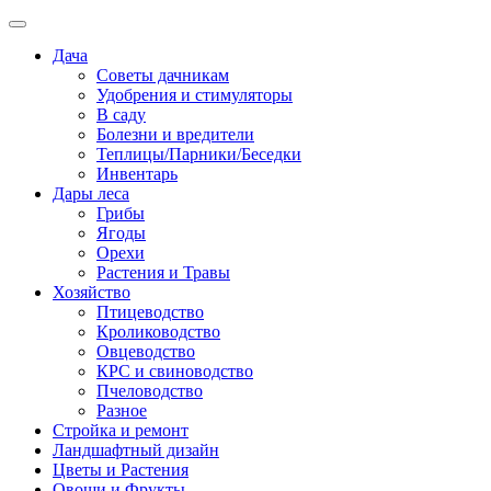
Дача
Советы дачникам
Удобрения и стимуляторы
В саду
Болезни и вредители
Теплицы/Парники/Беседки
Инвентарь
Дары леса
Грибы
Ягоды
Орехи
Растения и Травы
Хозяйство
Птицеводство
Кролиководство
Овцеводство
КРС и свиноводство
Пчеловодство
Разное
Стройка и ремонт
Ландшафтный дизайн
Цветы и Растения
Овощи и Фрукты