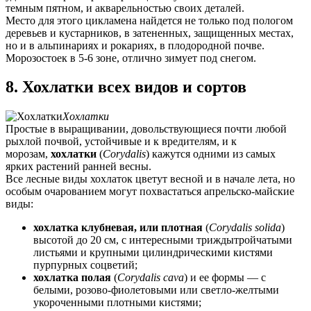
темным пятном, и акварельностью своих деталей.
Место для этого цикламена найдется не только под пологом
деревьев и кустарников, в затененных, защищенных местах,
но и в альпинариях и рокариях, в плодородной почве.
Морозостоек в 5-6 зоне, отлично зимует под снегом.
8. Хохлатки всех видов и сортов
Хохлатки
Простые в выращивании, довольствующиеся почти любой
рыхлой почвой, устойчивые и к вредителям, и к
морозам,
хохлатки
(
Corydalis
) кажутся одними из самых
ярких растений ранней весны.
Все лесные виды хохлаток цветут весной и в начале лета, но
особым очарованием могут похвастаться апрельско-майские
виды:
хохлатка клубневая, или плотная
(
Corydalis solida
)
высотой до 20 см, с интересными триждытройчатыми
листьями и крупными цилиндрическими кистями
пурпурных соцветий;
хохлатка полая
(
Corydalis cava
) и ее формы — с
белыми, розово-фиолетовыми или светло-желтыми
укороченными плотными кистями;