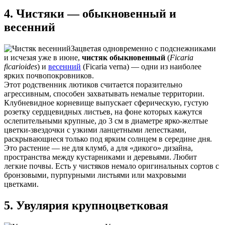
4. Чистяки — обыкновенный и
весенний
Зацветая одновременно с подснежниками
и исчезая уже в июне,
чистяк обыкновенный
(
Ficaria
ficarioides
) и
весенний
(Ficaria verna) — одни из наиболее
ярких почвопокровников.
Этот родственник лютиков считается поразительно
агрессивным, способен захватывать немалые территории.
Клубневидное корневище выпускает сферическую, густую
розетку сердцевидных листьев, на фоне которых кажутся
ослепительными крупные, до 3 см в диаметре ярко-желтые
цветки-звездочки с узкими ланцетными лепестками,
раскрывающиеся только под ярким солнцем в середине дня.
Это растение — не для клумб, а для «дикого» дизайна,
пространства между кустарниками и деревьями. Любит
легкие почвы. Есть у чистяков немало оригинальных сортов с
бронзовыми, пурпурными листьями или махровыми
цветками.
5. Увулярия крупноцветковая