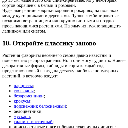
до 15 см. Чаще всего они сине-сиреневые, но у некоторых
сортов окрашены в белый и розовый.
Чудесные ранние коврики хороши в рокариях, на полянках
между кустарниками и деревьями. Лучше комбинировать с
поздними ветренницами или крупнолистными и поздно
просыпающимися растениями. На зиму их нужно защищать
лапником или снегом.
10. Откройте классику заново
Растения-фавориты весеннего сезона давно известны и
повсеместно распространены. Но и они могут удивить. Новые
декоративные формы, гибриды и сорта каждый год
предлагают новый взгляд на десятку наиболее популярных
растений, в которую входят:
нарциссы
;
тюльпаны
;
безвременники
;
крокусы
;
подснежник белоснежный
;
белоцветники;
мускари
;
гиацинт восточный
;
ирисы сетчатые и все гибриды луковичных ирисов;