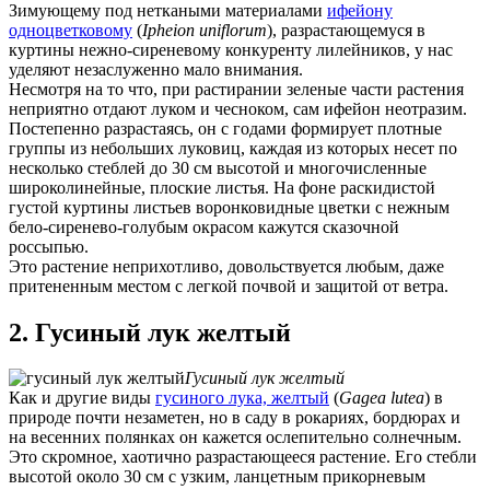
Зимующему под неткаными материалами
ифейону
одноцветковому
(
Ipheion uniflorum
), разрастающемуся в
куртины нежно-сиреневому конкуренту лилейников, у нас
уделяют незаслуженно мало внимания.
Несмотря на то что, при растирании зеленые части растения
неприятно отдают луком и чесноком, сам ифейон неотразим.
Постепенно разрастаясь, он с годами формирует плотные
группы из небольших луковиц, каждая из которых несет по
несколько стеблей до 30 см высотой и многочисленные
широколинейные, плоские листья. На фоне раскидистой
густой куртины листьев воронковидные цветки с нежным
бело-сиренево-голубым окрасом кажутся сказочной
россыпью.
Это растение неприхотливо, довольствуется любым, даже
притененным местом с легкой почвой и защитой от ветра.
2. Гусиный лук желтый
Гусиный лук желтый
Как и другие виды
гусиного лука, желтый
(
Gagea lutea
) в
природе почти незаметен, но в саду в рокариях, бордюрах и
на весенних полянках он кажется ослепительно солнечным.
Это скромное, хаотично разрастающееся растение. Его стебли
высотой около 30 см с узким, ланцетным прикорневым