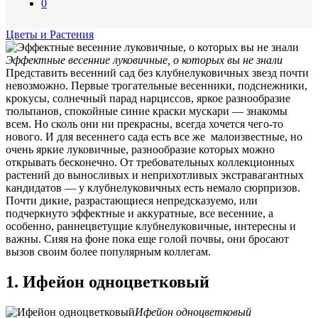
0
Цветы и Растения
Эффектные весенние луковичные, о которых вы не знали
Представить весенний сад без клубнелуковичных звезд почти
невозможно. Первые трогательные весенники, подснежники,
крокусы, солнечный парад нарциссов, яркое разнообразие
тюльпанов, спокойные синие краски мускари — знакомы
всем. Но сколь они ни прекрасны, всегда хочется чего-то
нового. И для весеннего сада есть все же малоизвестные, но
очень яркие луковичные, разнообразие которых можно
открывать бесконечно. От требовательных коллекционных
растений до выносливых и неприхотливых экстравагантных
кандидатов — у клубнелуковичных есть немало сюрпризов.
Почти дикие, разрастающиеся непредсказуемо, или
подчеркнуто эффектные и аккуратные, все весенние, а
особенно, раннецветущие клубнелуковичные, интересны и
важны. Сияя на фоне пока еще голой почвы, они бросают
вызов своим более популярным коллегам.
1. Ифейон одноцветковый
Ифейон одноцветковый