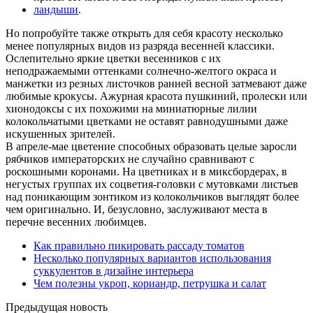
ландыши
.
Но попробуйте также открыть для себя красоту несколько
менее популярных видов из разряда весенней классики.
Ослепительно яркие цветки весенников с их
неподражаемыми оттенками солнечно-желтого окраса и
манжетки из резных листочков ранней весной затмевают даже
любимые крокусы. Ажурная красота пушкиний, пролески или
хионодоксы с их похожими на миниатюрные лилии
колокольчатыми цветками не оставят равнодушными даже
искушенных зрителей.
В апреле-мае цветение способных образовать целые заросли
рябчиков императорских не случайно сравнивают с
роскошными коронами. На цветниках и в миксбордерах, в
негустых группах их соцветия-головки с мутовками листьев
над поникающим зонтиком из колокольчиков выглядят более
чем оригинально. И, безусловно, заслуживают места в
перечне весенних любимцев.
Как правильно пикировать рассаду томатов
Несколько популярных вариантов использования
суккулентов в дизайне интерьера
Чем полезны укроп, кориандр, петрушка и салат
Предыдущая новость