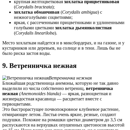
крупная желтоцветковая
хохлатка прицветниковая
(
Corydalis bracteata
);
хохлатка обманчивая
(
Corydalis ambigua
) с
нежноголубыми соцветиями;
яркая, с рассеченными прицветниками и удлиненными
голубыми цветками
хохлатка дымянколистная
(
Corydalis lineariloba
).
Место хохлаткам найдется и в миксбордерах, и на газоне, и у
кустарников или деревьев, на солнце и в тени. Лишь бы не
было риска застоя воды.
9. Ветренничка нежная
Ветренничка нежная
Ближайшая родственница анемоны, которую не так давно
выделили из числа собственно ветрениц,
ветренничка
нежная
(Anemonoides blanda)
— яркая, разноцветная и
жизнерадостная красавица — расцветает вместе с
первоцветами.
Это быстрорастущее почвопокровное клубневое растение,
отмирающее летом. Листья очень яркие, резные, создают
подушки. Похожие на ромашки цветки диаметром до 3,5 см
распускаются на верхушках опушенных цветоносов высотой