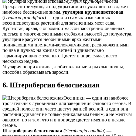
Увулярия крупноцветковая
Прекрасно зимующая под укрытием из сухих листьев даже в
наиболее бесснежные зимы,
увулярия крупноцветковая
(
Uvularia grandiflora
) — одно из самых изысканных
весеннецветущих растений для затененных мест сада.
Кустистая, яркая, с огромной массой заостренно-овальных
листьев и многочисленными стеблями высотой до полуметра,
увулярия красуется необычными ярко-желтыми
поникающими цветками-колокольчиками, расположенными
по два в пучках на концах ветвей и удивительно
гармонирующих с зеленью. Цветет в апреле-мае, всего
несколько недель.
Увулярия неприхотлива, любит влажные и рыхлые почвы,
способна образовывать заросли.
6. Штернбергия белоснежная
Осенники — одни из наиболее
трогательных луковичных для завершения садового сезона. В
средней полосе они часто цветут ранней весной, а один вид
растения удивляет не только уникальным белым, а не желтым
окрасом, но и тем, что и в природе цветет именно в начале
сезона.
Штернбергия белоснежная
(
Sternbergia candida
) —