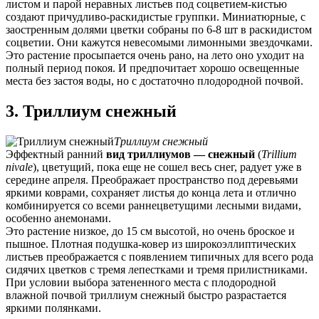
листом и парой неравных листьев под соцветием-кистью
создают причудливо-раскидистые группки. Миниатюрные, с
заостренным долями цветки собраны по 6-8 шт в раскидистом
соцветии. Они кажутся невесомыми лимонными звездочками.
Это растение просыпается очень рано, на лето оно уходит на
полный период покоя. И предпочитает хорошо освещенные
места без застоя воды, но с достаточно плодородной почвой.
3. Триллиум снежный
Триллиум снежный
Эффектный ранний
вид триллиумов — снежный
(
Trillium
nivale
), цветущий, пока еще не сошел весь снег, радует уже в
середине апреля. Преображает пространство под деревьями
яркими коврами, сохраняет листья до конца лета и отлично
комбинируется со всеми раннецветущими лесными видами,
особенно анемонами.
Это растение низкое, до 15 см высотой, но очень броское и
пышное. Плотная подушка-ковер из широкоэллиптических
листьев преображается с появлением типичных для всего рода
сидячих цветков с тремя лепестками и тремя прилистниками.
При условии выбора затененного места с плодородной
влажной почвой триллиум снежный быстро разрастается
яркими полянками.