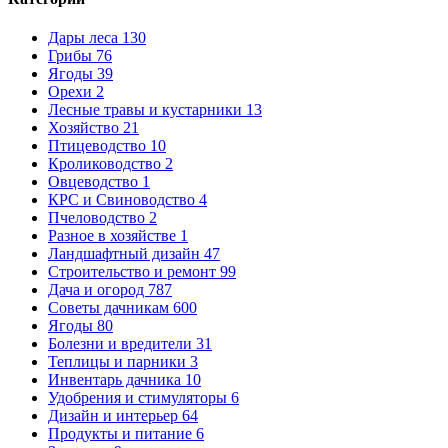
Дары леса
130
Грибы
76
Ягоды
39
Орехи
2
Лесные травы и кустарники
13
Хозяйство
21
Птицеводство
10
Кролиководство
2
Овцеводство
1
КРС и Свиноводство
4
Пчеловодство
2
Разное в хозяйстве
1
Ландшафтный дизайн
47
Строительство и ремонт
99
Дача и огород
787
Советы дачникам
600
Ягоды
80
Болезни и вредители
31
Теплицы и парники
3
Инвентарь дачника
10
Удобрения и стимуляторы
6
Дизайн и интерьер
64
Продукты и питание
6