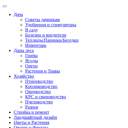
Дача
Советы дачникам
Удобрения и стимуляторы
В саду
Болезни и вредители
Теплицы/Парники/Беседки
Инвентарь
Дары леса
Грибы
Ягоды
Орехи
Растения и Травы
Хозяйство
Птицеводство
Кролиководство
Овцеводство
КРС и свиноводство
Пчеловодство
Разное
Стройка и ремонт
Ландшафтный дизайн
Цветы и Растения
Овощи и Фрукты