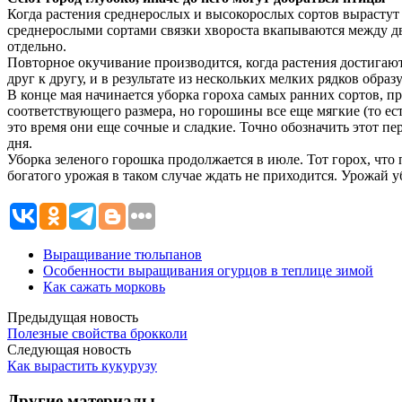
Когда растения среднерослых и высокорослых сортов вырастут н
среднерослыми сортами связки хвороста вкапываются между дву
отдельно.
Повторное окучивание производится, когда растения достигают
друг к другу, и в результате из нескольких мелких рядков образ
В конце мая начинается уборка гороха самых ранних сортов, пр
соответствующего размера, но горошины все еще мягкие (то ес
это время они еще сочные и сладкие. Точно обозначить этот пе
дня.
Уборка зеленого горошка продолжается в июле. Тот горох, что 
богатого урожая в таком случае ждать не приходится. Урожай у
Выращивание тюльпанов
Особенности выращивания огурцов в теплице зимой
Как сажать морковь
Предыдущая новость
Полезные свойства брокколи
Следующая новость
Как вырастить кукурузу
Другие материалы