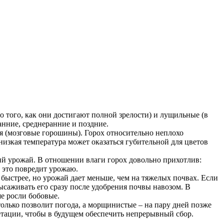
о того, как они достигают полной зрелости) и лущильные (в
анние, среднеранние и поздние.
я (мозговые горошины). Горох относительно неплохо
изкая температура может оказаться губительной для цветов
ший урожай. В отношении влаги горох довольно прихотлив:
а это повредит урожаю.
 быстрее, но урожай дает меньше, чем на тяжелых почвах. Если
высаживать его сразу после удобрения почвы навозом. В
ше росли бобовые.
 только позволит погода, а морщинистые – на пару дней позже
гетации, чтобы в будущем обеспечить непрерывный сбор.