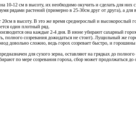
а 10-12 см в высоту, их необходимо окучить и сделать для них 
мя рядами растений (примерно в 25-30см друг от друга), а для
 20см в высоту. В это же время среднерослый и высокорослый г
уется один плотный ряд.
оизводится она каждые 2-4 дня. В июне убирают сахарный горох,
ть, полного созревания дожидаться не стоит). Лущильный же го
риод довольно сложно, ведь горох созревает быстро, и горошины 
предназначен для сухого зерна, оставляют на грядках до полног
бирают по мере созревания гороха, сбор может продолжаться до 