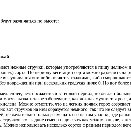
будут различаться по высоте:
ожай
имеют нежные стручки, которые употребляются в пищу целиком д
ошек) сорта. По периоду вегетации сорта можно разделить на р
ле высушивания они либо остаются гладкими, либо сморщиваютс
з повреждений при нескольких градусах ниже 0. Но вот более н
я медленнее, чем посаженный в теплый период, но он даст боль
и могут вызвать такое заболевание, как ложная мучнистая роса, 
акислена. Можно отметить, что на легких почвах горох созревает
но вот стручков на нем образуется немного, так что не следует 
, не желательно только размещать его на том участке, где рань
я стручков, то гладкие семена надо сеять как можно раньше, как
ть. Можно использовать несколько сортов с разным периодом ве