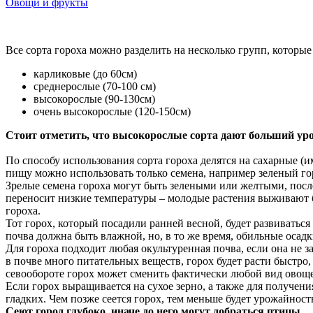
Овощи и фрукты
Все сорта гороха можно разделить на несколько групп, которые 
карликовые (до 60см)
среднерослые (70-100 см)
высокорослые (90-130см)
очень высокорослые (120-150см)
Стоит отметить, что высокорослые сорта дают больший ур
По способу использования сорта гороха делятся на сахарные (
пищу можно использовать только семена, например зеленый гор
Зрелые семена гороха могут быть зелеными или желтыми, пос
переносит низкие температуры – молодые растения выживают бе
гороха.
Тот горох, который посадили ранней весной, будет развиватьс
почва должна быть влажной, но, в то же время, обильные осадк
Для гороха подходит любая окультуренная почва, если она не з
в почве много питательных веществ, горох будет расти быстро, 
севообороте горох может сменить фактически любой вид овощей
Если горох выращивается на сухое зерно, а также для получени
гладких. Чем позже сеется горох, тем меньше будет урожайнос
Сеют город глубоко, иначе до него могут добраться птицы