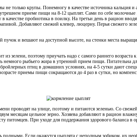
 не только крупы. Понемногу в качестве источника кальция и аз
 утрешнем приеме пищи на 8-12 цыплят. Сами по себе молочные
 качестве пробиотика в поилку. На третьи день в рацион вводят
крапивой. Добавляют свежий клевер, люцерну. Перья свежего зе
й пучок и вешают на доступной высоте, на стенки места выращ
из зелени, поэтому приучать надо с самого раннего возраста к
ь немного рыбьего жира в утренний прием пищи. Питательна дл
 бройлерных птиц в домашних условиях, на 4-5 сутки дают спе
озрасте приемы пищи сокращаются до 4 раз в сутки, но компен
емени проводят на улице, поэтому и питаются зеленью. Со све
к двум месяцам цельное зерно. Хозяева добавляют в рацион вла
сту питомцев. При уходе для поддержания здорового баланса в 
ь полными. Если окажутся цыплята с неполным зобиком, их нео