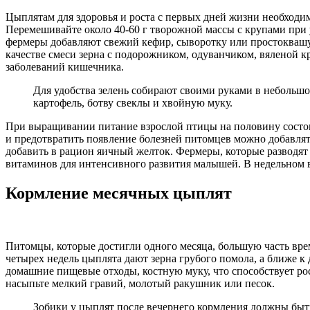
Цыплятам для здоровья и роста с первых дней жизни необходимы
Перемешивайте около 40-60 г творожной массы с крупами при
фермеры добавляют свежий кефир, сыворотку или простоквашу в
качестве смеси зерна с подорожником, одуванчиком, вяленой 
заболеваний кишечника.
Для удобства зелень собирают своими руками в небольшо
картофель, ботву свеклы и хвойную муку.
При выращивании питание взрослой птицы на половину состоит 
и предотвратить появление болезней питомцев можно добавлят
добавить в рацион яичный желток. Фермеры, которые разводят
витаминов для интенсивного развития малышей. В недельном в
Кормление месячных цыплят
Питомцы, которые достигли одного месяца, большую часть вр
четырех недель цыплята дают зерна грубого помола, а ближе 
домашние пищевые отходы, костную муку, что способствует ро
насыпьте мелкий гравий, молотый ракушник или песок.
Зобики у цыплят после вечернего кормления должны быт