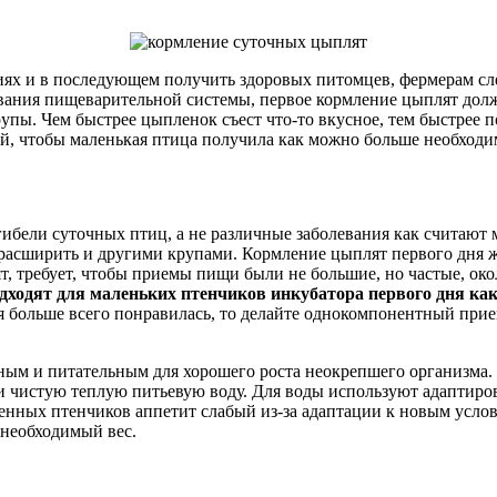
иях и в последующем получить здоровых питомцев, фермерам сл
ания пищеварительной системы, первое кормление цыплят должн
рупы. Чем быстрее цыпленок съест что-то вкусное, тем быстрее
ий, чтобы маленькая птица получила как можно больше необход
гибели суточных птиц, а не различные заболевания как считают
расширить и другими крупами. Кормление цыплят первого дня ж
 требует, чтобы приемы пищи были не большие, но частые, около
дходят для маленьких птенчиков инкубатора первого дня как
рая больше всего понравилась, то делайте однокомпонентный прие
ным и питательным для хорошего роста неокрепшего организма
е и чистую теплую питьевую воду. Для воды используют адапти
енных птенчиков аппетит слабый из-за адаптации к новым услов
 необходимый вес.