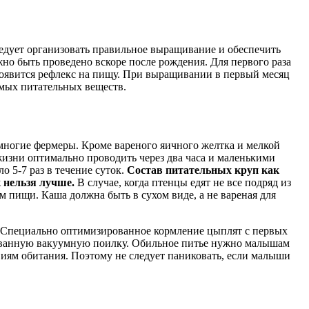
едует организовать правильное выращивание и обеспечить
о быть проведено вскоре после рождения. Для первого раза
 появится рефлекс на пищу. При выращивании в первый месяц
имых питательных веществ.
 многие фермеры. Кроме вареного яичного желтка и мелкой
изни оптимально проводить через два часа и маленькими
 5-7 раз в течение суток.
Состав питательных круп как
 нельзя лучше.
В случае, когда птенцы едят не все подряд из
м пищи. Каша должна быть в сухом виде, а не вареная для
. Специально оптимизированное кормление цыплят с первых
рованную вакуумную поилку. Обильное питье нужно малышам
иям обитания. Поэтому не следует паниковать, если малыши