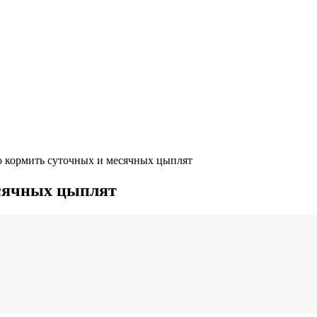
о кормить суточных и месячных цыплят
есячных цыплят