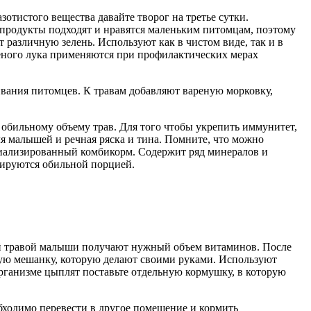
отистого вещества давайте творог на третье сутки.
 продукты подходят и нравятся маленьким питомцам, поэтому
 различную зелень. Используют как в чистом виде, так и в
леного лука применяются при профилактических мерах
ивания питомцев. К травам добавляют вареную морковку,
 обильному объему трав. Для того чтобы укрепить иммунитет,
я малышей и речная ряска и тина. Помните, что можно
циализированный комбикорм. Содержит ряд минералов и
сируются обильной порцией.
жей травой малыши получают нужный объем витаминов. После
жную мешанку, которую делают своими руками. Используют
организме цыплят поставьте отдельную кормушку, в которую
бходимо перевести в другое помещение и кормить