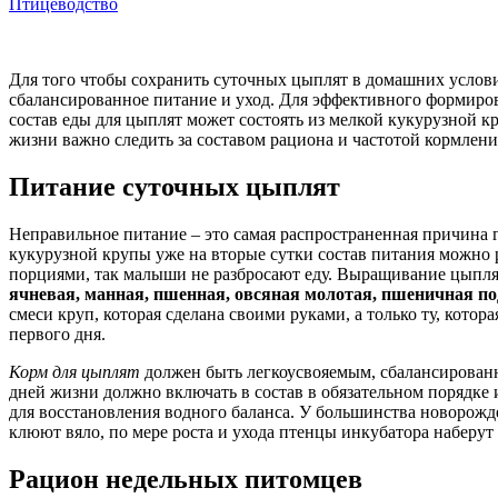
Птицеводство
Для того чтобы сохранить суточных цыплят в домашних услов
сбалансированное питание и уход. Для эффективного формиров
состав еды для цыплят может состоять из мелкой кукурузной к
жизни важно следить за составом рациона и частотой кормлен
Питание суточных цыплят
Неправильное питание – это самая распространенная причина 
кукурузной крупы уже на вторые сутки состав питания можно 
порциями, так малыши не разбросают еду. Выращивание цыплят,
ячневая, манная, пшенная, овсяная молотая, пшеничная по
смеси круп, которая сделана своими руками, а только ту, кото
первого дня.
Корм для цыплят
должен быть легкоусвояемым, сбалансирован
дней жизни должно включать в состав в обязательном порядк
для восстановления водного баланса. У большинства новорожд
клюют вяло, по мере роста и ухода птенцы инкубатора наберут
Рацион недельных питомцев