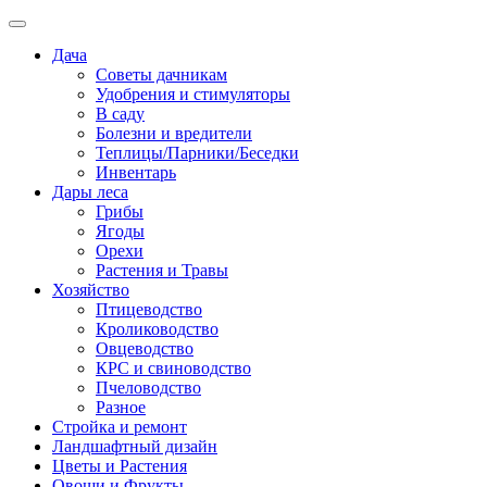
Дача
Советы дачникам
Удобрения и стимуляторы
В саду
Болезни и вредители
Теплицы/Парники/Беседки
Инвентарь
Дары леса
Грибы
Ягоды
Орехи
Растения и Травы
Хозяйство
Птицеводство
Кролиководство
Овцеводство
КРС и свиноводство
Пчеловодство
Разное
Стройка и ремонт
Ландшафтный дизайн
Цветы и Растения
Овощи и Фрукты