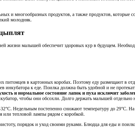
ых и многообразных продуктов, а также продуктов, которые со
епкий молодняк.
 цыплят
ней жизни малышей обеспечит здоровых кур в будущем. Необход
 питомцев в картонных коробах. Поэтому еду размещают в отде
 инкубатора к еде. Поилка должна быть удобной и не протекать
ухость и нормальное состояние лапок и пуха исключит заболе
кубатор, чтобы они обсохли. Долго держать малышей отдельно н
2°С. Недельным постепенно снижают температуру до 29°С. На д
я или тепловой лампы рядом с коробкой.
истоту, порядок и уход своими руками. Блюдца для еды и поилки