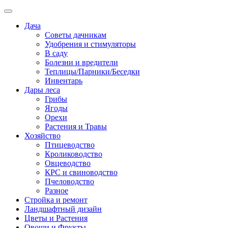
Дача
Советы дачникам
Удобрения и стимуляторы
В саду
Болезни и вредители
Теплицы/Парники/Беседки
Инвентарь
Дары леса
Грибы
Ягоды
Орехи
Растения и Травы
Хозяйство
Птицеводство
Кролиководство
Овцеводство
КРС и свиноводство
Пчеловодство
Разное
Стройка и ремонт
Ландшафтный дизайн
Цветы и Растения
Овощи и Фрукты