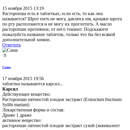
15 ноября 2015 13:19
Расторопша есть в таблетках, если есть, то как она
называется? Шрот пить не могу, давлюсь им, крошки шрота
по рту расползаются и не могу их проглотить. А масло
расторопши противное, от него тошнит. Подскажите
пожалуйста название таблеток, только что бы без всякой
дополнительной химии.
Ответить
0
Саша
17 ноября 2015 19:56
таблетки называются карсил...
Карсил
Действующее вещество:
Расторопши пятнистой плодов экстракт (Extractum fructuum
Sylibi mariani)
Лекарственная форма и состав:
Драже 1 драже
активное вещество:
расторопши пятнистой плодов экстракт сухой (эквивалент