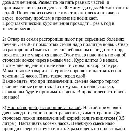
доза для лечения. Разделить на пять равных частей и
принимать пять раз в день за 30 минут до еды. Можно запить
водой. Порошок из семян не имеет практически никакого
вкуса, поэтому проблем в приеме не возникает.
Профилактический курс лечения проводят 1 раз в год в
течении месяца.
2)
Отвар из семян расторопши
пьют при серьезных болезнях
печени . На 30 г помолотых семян надо поллитра воды. Отвар
из расторопшиТомить на очень небольшом огне до тех пор,
пока отвар не упарится вдвое. Этот отвар надо пить по одной
столовой ложке через каждый час . Курс длится 3 недели.
Потом две недели пить не надо и снова повторяют курс.
Можно также заварить в термосе порошок и настоять его в
течении 12 часов. Пить также перед едой.
Важно знать, что при измельчении, семена быстро теряют
свои лечебные свойства. Поэтому молоть надо столько,
сколько вы будете принимать в день. В прок ничего готовить
не надо!
3)
Настой корней расторопши с травой
. Настой применяют
для вывода токсинов при отравлениях, химиотерапии. Две
столовых ложки измельченный корней залить кипятком ( 0.5
литра ). Настаивать восемь часов. Целебную смесь надо
процедить через ситечко и пить 3 раза в день по пол стакана