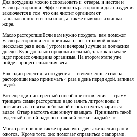
Для похудения можно использовать и отвары, и настои и
масло расторопши. Эффективность расторопши для похудения
заключается в том, что она чистит организм от
зашлакованности и токсинов, а также выводит излишки
жира.
Масло расторопшиЕсли вам нужно похудеть, вам поможет
масло расторопши его принимают по столовой ложке
несколько раз в день ( утром и вечером ) лучше за полчасика
до еды. Курс довольно продолжительный, так как в начале
идет процесс очищения организма. На втором этапе уже
пойдет процесс снижения веса.
Еще один рецепт для похудения — измельченные семена
расторопши надо принимать 4 раза в день перед едой, запивая
водой.
Вот еще один интересный способ приготовления — грамм
тридцать семян расторопши надо залить литром воды и
поставить на совсем небольшой огонь и пусть увариться
вдвое. Отвар настоять еще минут двадцать. Принимать такой
чудесный настой надо по столовой ложке каждый час.
Масло расторопши также применяют для заживлении ран и
ожогов. Кроме того, оно помогает справиться с запорами,