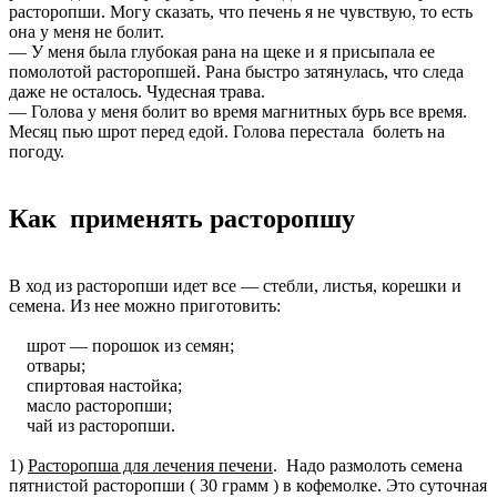
расторопши. Могу сказать, что печень я не чувствую, то есть
она у меня не болит.
— У меня была глубокая рана на щеке и я присыпала ее
помолотой расторопшей. Рана быстро затянулась, что следа
даже не осталось. Чудесная трава.
— Голова у меня болит во время магнитных бурь все время.
Месяц пью шрот перед едой. Голова перестала болеть на
погоду.
Как применять расторопшу
В ход из расторопши идет все — стебли, листья, корешки и
семена. Из нее можно приготовить:
шрот — порошок из семян;
отвары;
спиртовая настойка;
масло расторопши;
чай из расторопши.
1)
Расторопша для лечения печени
. Надо размолоть семена
пятнистой расторопши ( 30 грамм ) в кофемолке. Это суточная