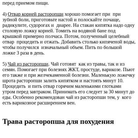
перед приемом пищи.
4)
Отвар корней расторопши
хорошо помогает при при
зубной боли, приготовьте настой и полоскайте почаще,
радикулите, судорогах и диарее. На стакан кипятка надо одну
столовую ложку корней. Томить на водяной бане под
крышкой примерно полчаса. Потом, полученный целебный
отвар процедить и отжать. Добавить столько кипяченой воды,
чтобы получился изначальный объем. Пить по большой
ложке 3 раза в день.
5)
Чай из расторопши
. Чай готовят как из травы, так и из
семян. Помогает при болезнях ЖКТ, простуде, варикозе. Пьют
его также и при желчекаменной болезни. Маленькую ложечку
шрота расторопши залить кипятком и настоять минут 10.
Процедить и пить отвар горячим маленькими глотками
утром перед завтраком. Принимать его следует за 30 минут до
еды. Особенно рекомендован чай из расторопши тем, у кого
есть варикозное расширением вен.
Трава расторопша для похудения