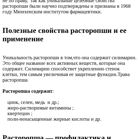
не по праву, так как уникальные целебные свойства
расторопши были научно подтверждены и признаны в 1968
году Мюнхенским институтом фармацевтики.
Полезные свойства расторопши и ее
применение
Уникальность расторопши в том,что она содержит силимарин.
Это общее название всех активных веществ, которые она
содержит. Силимарин способствет укреплению стенок
клетки, тем самым увеличивая ее защитные функции.Трава
расторопша
Расторопша содержит
:
цинк, селен, медь и др.;
жиро-растворимые витамины ;
квертецин ;
поли-ненасыщенные жирные кислоты и др.
Расторопша — профилактика и