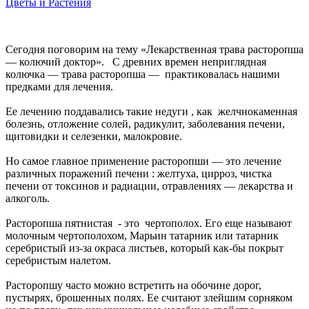
Цветы и Растения
Сегодня поговорим на тему «Лекарственная трава расторопша
— колючий доктор». С древних времен неприглядная
колючка — трава расторопша — практиковалась нашими
предками для лечения.
Ее лечению поддавались такие недуги , как желчнокаменная
болезнь, отложение солей, радикулит, заболевания печени,
щитовидки и селезенки, малокровие.
Но самое главное применение расторопши — это лечение
различных поражений печени : желтуха, цирроз, чистка
печени от токсинов и радиации, отравлениях — лекарства и
алкоголь.
Расторопша пятнистая - это чертополох. Его еще называют
молочным чертополохом, Марьин татарник или татарник
серебристый из-за окраса листьев, который как-бы покрыт
серебристым налетом.
Расторопшу часто можно встретить на обочине дорог,
пустырях, брошенных полях. Ее считают злейшим сорняком