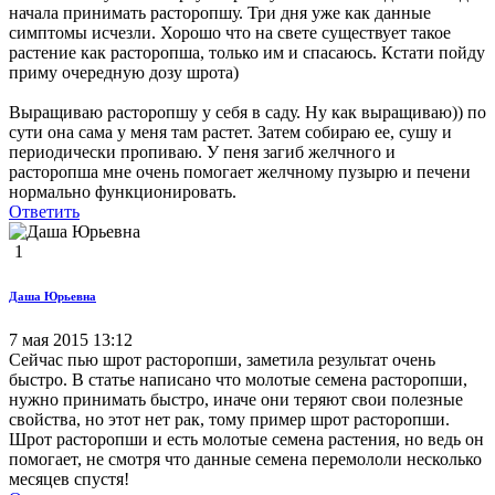
начала принимать расторопшу. Три дня уже как данные
симптомы исчезли. Хорошо что на свете существует такое
растение как расторопша, только им и спасаюсь. Кстати пойду
приму очередную дозу шрота)
Выращиваю расторопшу у себя в саду. Ну как выращиваю)) по
сути она сама у меня там растет. Затем собираю ее, сушу и
периодически пропиваю. У пеня загиб желчного и
расторопша мне очень помогает желчному пузырю и печени
нормально функционировать.
Ответить
1
Даша Юрьевна
7 мая 2015 13:12
Сейчас пью шрот расторопши, заметила результат очень
быстро. В статье написано что молотые семена расторопши,
нужно принимать быстро, иначе они теряют свои полезные
свойства, но этот нет рак, тому пример шрот расторопши.
Шрот расторопши и есть молотые семена растения, но ведь он
помогает, не смотря что данные семена перемололи несколько
месяцев спустя!