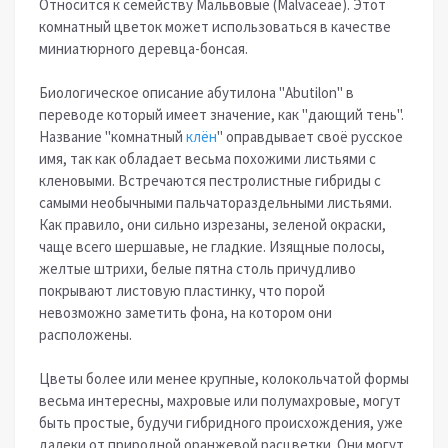
Относится к семейству Мальвовые (Malvaceae). Этот
комнатный цветок может использоваться в качестве
миниатюрного деревца-бонсая.
Биологическое описание абутилона "Abutilon" в
переводе который имеет значение, как "дающий тень".
Название "комнатный
клён
" оправдывает своё русское
имя, так как обладает весьма похожими листьями с
кленовыми. Встречаются пестролистные гибриды с
самыми необычными пальчатораздельными листьями.
Как правило, они сильно изрезаны, зеленой окраски,
чаще всего шершавые, не гладкие. Изящные полосы,
желтые штрихи, белые пятна столь причудливо
покрывают листовую пластинку, что порой
невозможно заметить фона, на котором они
расположены.
Цветы более или менее крупные, колокольчатой формы
весьма интересны, махровые или полумахровые, могут
быть простые, будучи гибридного происхождения, уже
далеки от природной оранжевой расцветки. Они могут