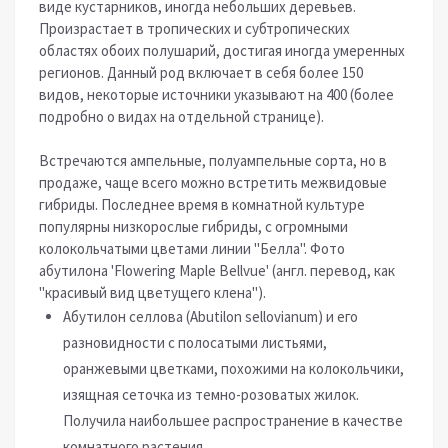
виде кустарников, иногда небольших деревьев.
Произрастает в тропических и субтропических
областях обоих полушарий, достигая иногда умеренных
регионов. Данный род включает в себя более 150
видов, некоторые источники указывают на 400 (более
подробно о видах на отдельной странице).
Встречаются ампельные, полуампельные сорта, но в
продаже, чаще всего можно встретить межвидовые
гибриды. Последнее время в комнатной культуре
популярны низкорослые гибриды, с огромными
колокольчатыми цветами линии "Белла". Фото
абутилона 'Flowering Maple Bellvue' (англ. перевод, как
"красивый вид цветущего клена").
Абутилон селлова (Abutilon sellovianum) и его
разновидности с полосатыми листьями,
оранжевыми цветками, похожими на колокольчики,
изящная сеточка из темно-розоватых жилок.
Получила наибольшее распространение в качестве
комнатного растения.