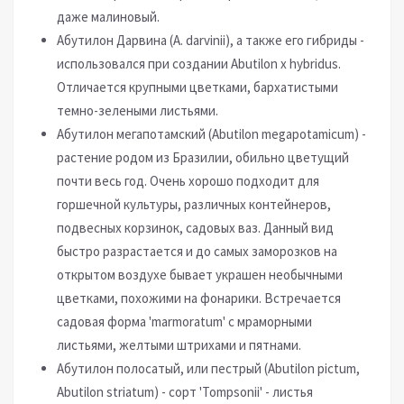
даже малиновый.
Абутилон Дарвина (A. darvinii), а также его гибриды -
использовался при создании Abutilon x hybridus.
Отличается крупными цветками, бархатистыми
темно-зелеными листьями.
Абутилон мегапотамский (Abutilon megapotamicum) -
растение родом из Бразилии, обильно цветущий
почти весь год. Очень хорошо подходит для
горшечной культуры, различных контейнеров,
подвесных корзинок, садовых ваз. Данный вид
быстро разрастается и до самых заморозков на
открытом воздухе бывает украшен необычными
цветками, похожими на фонарики. Встречается
садовая форма 'marmoratum' с мраморными
листьями, желтыми штрихами и пятнами.
Абутилон полосатый, или пестрый (Abutilon pictum,
Abutilon striatum) - сорт 'Tompsonii' - листья