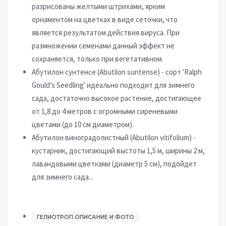
разрисованы желтыми штрихами, ярким
орнаментом на цветках в виде сеточки, что
является результатом действия вируса. При
размножении семенами данный эффект не
сохраняется, только при вегетативном.
Абутилон сунтенсе (Abutilon suntense) - сорт 'Ralph
Gould’s Seedling' идеально подходит для зимнего
сада, достаточно высокое растение, достигающее
от 1,8 до 4 метров с огромными сиреневыми
цветами (до 10 см диаметром).
Абутилон виноградолистный (Abutilon vitifolium) -
кустарник, достигающий выстоты 1,5 м, ширины 2 м,
лавандовыми цветками (диаметр 5 см), подойдет
для зимнего сада...
ГЕЛИОТРОП ОПИСАНИЕ И ФОТО