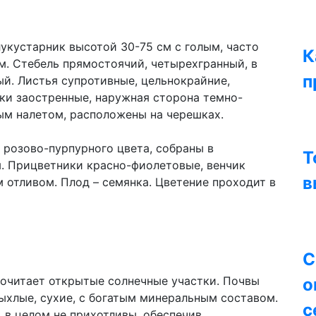
укустарник высотой 30-75 см с голым, часто
К
. Стебель прямостоячий, четырехгранный, в
п
ый. Листья супротивные, цельнокрайние,
ки заостренные, наружная сторона темно-
тым налетом, расположены на черешках.
 розово-пурпурного цвета, собраны в
Т
. Прицветники красно-фиолетовые, венчик
в
 отливом. Плод – семянка. Цветение проходит в
С
почитает открытые солнечные участки. Почвы
о
хлые, сухие, с богатым минеральным составом.
с
 в целом не прихотливы, обеспечив