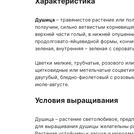
Характеристика
Душица
– травянистое растение или пол
ползучим, сильно ветвистым корневищем
верхней части голый, в нижней опушенн
продолговато-яйцевидной формы, кончи
зеленая, внутренняя – зеленая с серова
Цветки мелкие, трубчатые, розового или
щитковидные или метельчатые соцветия
двугубый, бледно-фиолетовый с розовым
июле-августе.
Условия выращивания
Душица – растение светолюбивое, пред
для выращивания душицы желательны ры
Растения устойчивы к засухе и морозам,