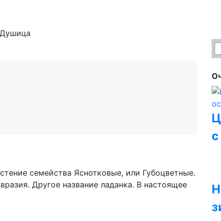
 Душица
Оч
Ц
с
астение семейства Яснотковые, или Губоцветные.
вразия. Другое название ладанка. В настоящее
Н
з