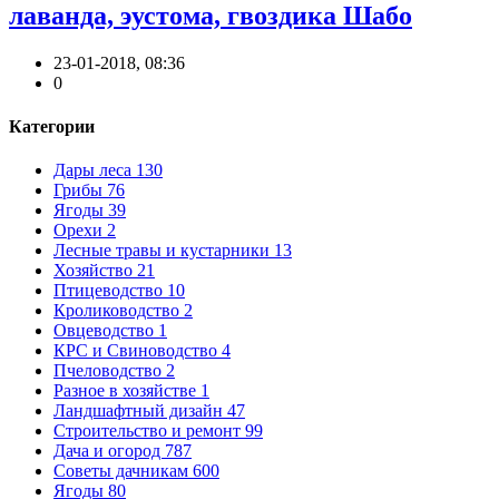
лаванда, эустома, гвоздика Шабо
23-01-2018, 08:36
0
Категории
Дары леса
130
Грибы
76
Ягоды
39
Орехи
2
Лесные травы и кустарники
13
Хозяйство
21
Птицеводство
10
Кролиководство
2
Овцеводство
1
КРС и Свиноводство
4
Пчеловодство
2
Разное в хозяйстве
1
Ландшафтный дизайн
47
Строительство и ремонт
99
Дача и огород
787
Советы дачникам
600
Ягоды
80