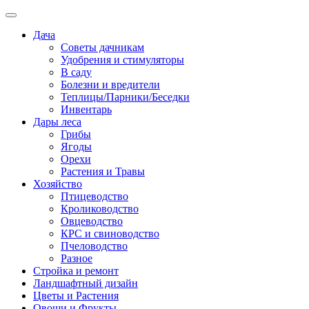
Дача
Советы дачникам
Удобрения и стимуляторы
В саду
Болезни и вредители
Теплицы/Парники/Беседки
Инвентарь
Дары леса
Грибы
Ягоды
Орехи
Растения и Травы
Хозяйство
Птицеводство
Кролиководство
Овцеводство
КРС и свиноводство
Пчеловодство
Разное
Стройка и ремонт
Ландшафтный дизайн
Цветы и Растения
Овощи и Фрукты