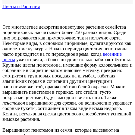
Цветы и Растения
Это многолетнее декоративноцветущее растение семейства
норичниковых насчитывает более 250 разных видов. Среди
них встречаются как прямостоячие, так и ползучие сорта.
Некоторые виды, в основном гибридные, культивируются как
однолетние культуры. Начало периода цветения пенстемона
часто приходится на то переходное время, когда
весенние
цветы
уже отцвели, а более поздние только набирают бутоны.
Крупные цветы пенстемона, имеющие форму колокольчиков и
собранные в соцветие напоминающее метелку, прекрасно
смотрятся в групповых посадках на клумбах, рабатках,
альпийских горках в сочетании другими цветущими
растениями желтой, оранжевой или белой окраски. Можно
выращивать пенстемон в горшках, его стебли, густо
покрытые цветами, будут выгодно свисать вниз. Также
пенстемон
выращивают для срезки, он великолепно украшает
сборные букеты, хотя живет в таком виде весьма недолго.
Кстати, регулярная срезка цветоносов способствует успешной
зимовке растения.
Выращивают пенстемон из семян, которые высевают на