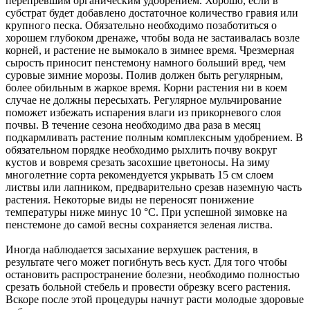
перепревшим органическим удобрением. Хорошо, если в
субстрат будет добавлено достаточное количество гравия или
крупного песка. Обязательно необходимо позаботиться о
хорошем глубоком дренаже, чтобы вода не застаивалась возле
корней, и растение не вымокало в зимнее время. Чрезмерная
сырость приносит пенстемону намного больший вред, чем
суровые зимние морозы. Полив должен быть регулярным,
более обильным в жаркое время. Корни растения ни в коем
случае не должны пересыхать. Регулярное мульчирование
поможет избежать испарения влаги из прикорневого слоя
почвы. В течение сезона необходимо два раза в месяц
подкармливать растение полным комплексным удобрением. В
обязательном порядке необходимо рыхлить почву вокруг
кустов и вовремя срезать засохшие цветоносы. На зиму
многолетние сорта рекомендуется укрывать 15 см слоем
листвы или лапником, предварительно срезав наземную часть
растения. Некоторые виды не переносят понижение
температуры ниже минус 10 °C. При успешной зимовке на
пенстемоне до самой весны сохраняется зеленая листва.
Иногда наблюдается засыхание верхушек растения, в
результате чего может погибнуть весь куст. Для того чтобы
остановить распространение болезни, необходимо полностью
срезать больной стебель и провести обрезку всего растения.
Вскоре после этой процедуры начнут расти молодые здоровые