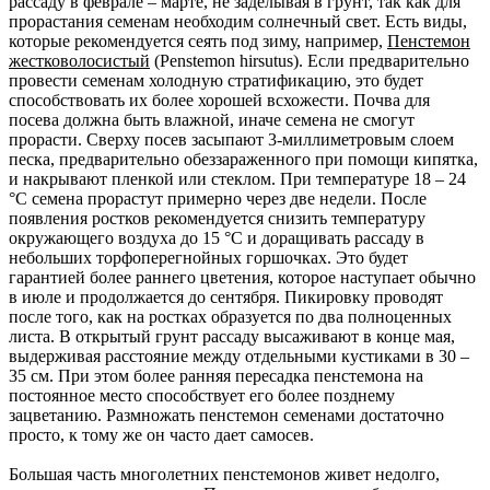
рассаду в феврале – марте, не заделывая в грунт, так как для
прорастания семенам необходим солнечный свет. Есть виды,
которые рекомендуется сеять под зиму, например,
Пенстемон
жестковолосистый
(Penstemon hirsutus). Если предварительно
провести семенам холодную стратификацию, это будет
способствовать их более хорошей всхожести. Почва для
посева должна быть влажной, иначе семена не смогут
прорасти. Сверху посев засыпают 3-миллиметровым слоем
песка, предварительно обеззараженного при помощи кипятка,
и накрывают пленкой или стеклом. При температуре 18 – 24
°C семена прорастут примерно через две недели. После
появления ростков рекомендуется снизить температуру
окружающего воздуха до 15 °C и доращивать рассаду в
небольших торфоперегнойных горшочках. Это будет
гарантией более раннего цветения, которое наступает обычно
в июле и продолжается до сентября. Пикировку проводят
после того, как на ростках образуется по два полноценных
листа. В открытый грунт рассаду высаживают в конце мая,
выдерживая расстояние между отдельными кустиками в 30 –
35 см. При этом более ранняя пересадка пенстемона на
постоянное место способствует его более позднему
зацветанию. Размножать пенстемон семенами достаточно
просто, к тому же он часто дает самосев.
Большая часть многолетних пенстемонов живет недолго,