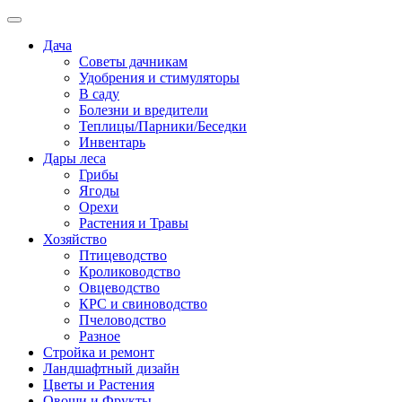
Дача
Советы дачникам
Удобрения и стимуляторы
В саду
Болезни и вредители
Теплицы/Парники/Беседки
Инвентарь
Дары леса
Грибы
Ягоды
Орехи
Растения и Травы
Хозяйство
Птицеводство
Кролиководство
Овцеводство
КРС и свиноводство
Пчеловодство
Разное
Стройка и ремонт
Ландшафтный дизайн
Цветы и Растения
Овощи и Фрукты