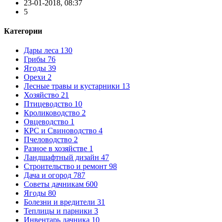
23-01-2018, 08:37
5
Категории
Дары леса
130
Грибы
76
Ягоды
39
Орехи
2
Лесные травы и кустарники
13
Хозяйство
21
Птицеводство
10
Кролиководство
2
Овцеводство
1
КРС и Свиноводство
4
Пчеловодство
2
Разное в хозяйстве
1
Ландшафтный дизайн
47
Строительство и ремонт
98
Дача и огород
787
Советы дачникам
600
Ягоды
80
Болезни и вредители
31
Теплицы и парники
3
Инвентарь дачника
10