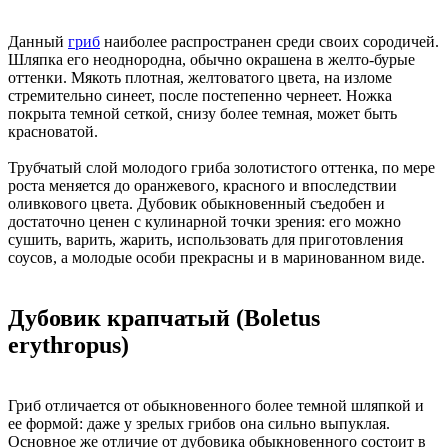
Данный
гриб
наиболее распространен среди своих сородичей.
Шляпка его неоднородна, обычно окрашена в желто-бурые
оттенки. Мякоть плотная, желтоватого цвета, на изломе
стремительно синеет, после постепенно чернеет. Ножка
покрыта темной сеткой, снизу более темная, может быть
красноватой.
Трубчатый слой молодого гриба золотистого оттенка, по мере
роста меняется до оранжевого, красного и впоследствии
оливкового цвета. Дубовик обыкновенный съедобен и
достаточно ценен с кулинарной точки зрения: его можно
сушить, варить, жарить, использовать для приготовления
соусов, а молодые особи прекрасны и в маринованном виде.
Дубовик крапчатый (Boletus
erythropus)
Гриб отличается от обыкновенного более темной шляпкой и
ее формой: даже у зрелых грибов она сильно выпуклая.
Основное же отличие от дубовика обыкновенного состоит в