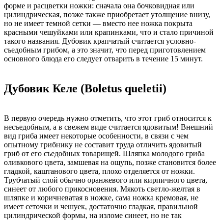
форме и расцветки ножки: сначала она бочковидная или
цилиндрическая, позже также приобретает утолщение внизу,
но не имеет темной сетки — вместо нее ножка покрыта
красными чешуйками или крапинками, что и стало причиной
такого названия. Дубовик крапчатый считается условно-
съедобным грибом, а это значит, что перед приготовлением
основного блюда его следует отварить в течение 15 минут.
Дубовик Келе (Boletus queletii)
В первую очередь нужно отметить, что этот гриб относится к
несъедобным, а в свежем виде считается ядовитым! Внешний
вид гриба имеет некоторые особенности, в связи с чем
опытному грибнику не составит труда отличить ядовитый
гриб от его съедобных товарищей. Шляпка молодого гриба
оливкового цвета, замшевая на ощупь, позже становится более
гладкой, каштанового цвета, плохо отделяется от ножки.
Трубчатый слой обычно оранжевого или кирпичного цвета,
синеет от любого прикосновения. Мякоть светло-желтая в
шляпке и коричневатая в ножке, сама ножка кремовая, не
имеет сеточки и чешуек, достаточно гладкая, правильной
цилиндрической формы, на изломе синеет, но не так