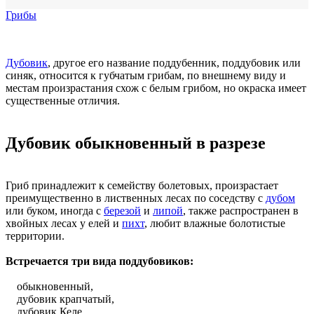
Грибы
Дубовик
, другое его название поддубенник, поддубовик или
синяк, относится к губчатым грибам, по внешнему виду и
местам произрастания схож с белым грибом, но окраска имеет
существенные отличия.
Дубовик обыкновенный в разрезе
Гриб принадлежит к семейству болетовых, произрастает
преимущественно в лиственных лесах по соседству с
дубом
или буком, иногда с
березой
и
липой
, также распространен в
хвойных лесах у елей и
пихт
, любит влажные болотистые
территории.
Встречается три вида поддубовиков:
обыкновенный,
дубовик крапчатый,
дубовик Келе.