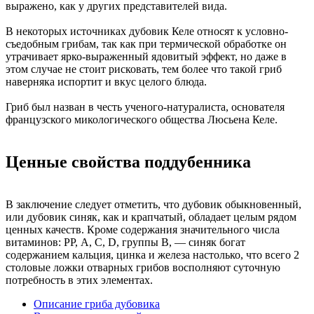
выражено, как у других представителей вида.
В некоторых источниках дубовик Келе относят к условно-
съедобным грибам, так как при термической обработке он
утрачивает ярко-выраженный ядовитый эффект, но даже в
этом случае не стоит рисковать, тем более что такой гриб
наверняка испортит и вкус целого блюда.
Гриб был назван в честь ученого-натуралиста, основателя
французского микологического общества Люсьена Келе.
Ценные свойства поддубенника
В заключение следует отметить, что дубовик обыкновенный,
или дубовик синяк, как и крапчатый, обладает целым рядом
ценных качеств. Кроме содержания значительного числа
витаминов: РР, А, С, D, группы B, — синяк богат
содержанием кальция, цинка и железа настолько, что всего 2
столовые ложки отварных грибов восполняют суточную
потребность в этих элементах.
Описание гриба дубовика