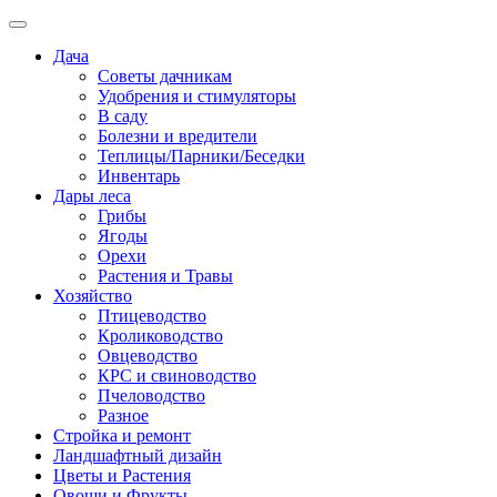
Дача
Советы дачникам
Удобрения и стимуляторы
В саду
Болезни и вредители
Теплицы/Парники/Беседки
Инвентарь
Дары леса
Грибы
Ягоды
Орехи
Растения и Травы
Хозяйство
Птицеводство
Кролиководство
Овцеводство
КРС и свиноводство
Пчеловодство
Разное
Стройка и ремонт
Ландшафтный дизайн
Цветы и Растения
Овощи и Фрукты