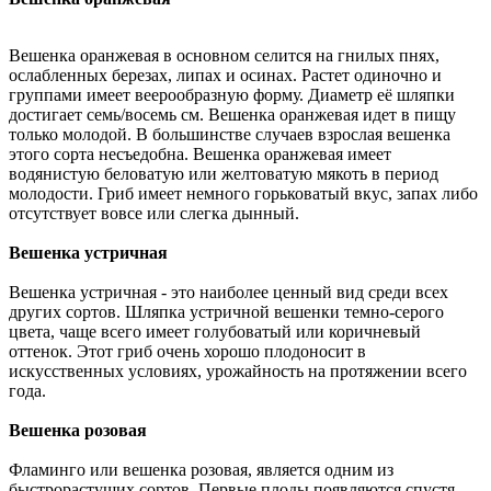
Вешенка оранжевая в основном селится на гнилых пнях,
ослабленных березах, липах и осинах. Растет одиночно и
группами имеет веерообразную форму. Диаметр её шляпки
достигает семь/восемь см. Вешенка оранжевая идет в пищу
только молодой. В большинстве случаев взрослая вешенка
этого сорта несъедобна. Вешенка оранжевая имеет
водянистую беловатую или желтоватую мякоть в период
молодости. Гриб имеет немного горьковатый вкус, запах либо
отсутствует вовсе или слегка дынный.
Вешенка устричная
Вешенка устричная - это наиболее ценный вид среди всех
других сортов. Шляпка устричной вешенки темно-серого
цвета, чаще всего имеет голубоватый или коричневый
оттенок. Этот гриб очень хорошо плодоносит в
искусственных условиях, урожайность на протяжении всего
года.
Вешенка розовая
Фламинго или вешенка розовая, является одним из
быстрорастущих сортов. Первые плоды появляются спустя