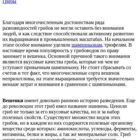
Грибы
Благодаря многочисленным достоинствам ряда
разновидностей грибов не могли оставить без внимания
людей, и как следствие способствовали активному развитию
их выращивания в промышленных масштабах. На начальном
этапе особое внимание уделяли
шампиньонам
, трюфелям. В
настоящее время популярность у грибоводов по праву
занимает и вешенка. Основной причиной такого внимания
являются вкусовые качества гриба, которые ни чем не
уступают привычным шампиньону. Не стоит сбрасывать со
счетов и тот факт, что многочисленные сорта вешенок
неприхотливы, на этапе выращивания требуется значительно
меньше затрат и внимания в сравнении с шампиньонами.
Вешенки
имеют довольно раннюю историю разведения. Еще
до революции этот гриб имел название ишивень. Ценили
гриб не только за его вкусовые качества, но и за набор
полезных свойств. Существуют множество видов этих
грибов, но в каждом из них содержится полезные организму
вещества среди которых: аминокислоты, углеводы, ферменты,
витамины, белки и жиры, а так же минеральные соли. Гриб
имеет очень низкую калорийность, но это не мешает