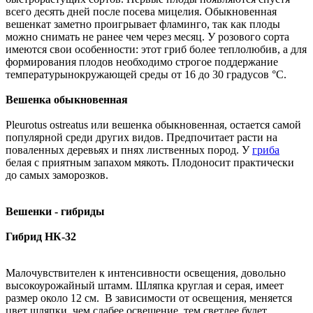
всего десять дней после посева мицелия. Обыкновенная
вешенкат заметно проигрывает фламинго, так как плоды
можно снимать не ранее чем через месяц. У розового сорта
имеются свои особенности: этот гриб более теплолюбив, а для
формирования плодов необходимо строгое поддержание
температурынокружающей среды от 16 до 30 градусов °С.
Вешенка обыкновенная
Pleurotus ostreatus или вешенка обыкновенная, остается самой
популярной среди других видов. Предпочитает расти на
поваленных деревьях и пнях лиственных пород. У
гриба
белая с приятным запахом мякоть. Плодоносит практически
до самых заморозков.
Вешенки - гибриды
Гибрид НК-32
Малочувствителен к интенсивности освещения, довольно
высокоурожайный штамм. Шляпка круглая и серая, имеет
размер около 12 см. В зависимости от освещения, меняется
цвет шляпки, чем слабее освещение, тем светлее будет