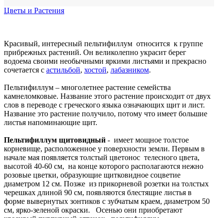
Цветы и Растения
Красивый, интересный пельтифиллум относится к группе
прибрежных растений. Он великолепно украсит берег
водоема своими необычными яркими листьями и прекрасно
сочетается с
астильбой
,
хостой
,
лабазником
.
Пельтифиллум – многолетнее растение семейства
камнеломковые. Название этого растение происходит от двух
слов в переводе с греческого языка означающих щит и лист.
Название это растение получило, потому что имеет большие
листья напоминающие щит.
Пельтифиллум щитовидный
- имеет мощное толстое
корневище, расположенное у поверхности земли. Первым в
начале мая появляется толстый цветонос телесного цвета,
высотой 40-60 см, на конце которого располагаются нежно
розовые цветки, образующие щитковидное соцветие
диаметром 12 см. Позже из прикорневой розетки на толстых
черешках длиной 90 см, появляются блестящие листья в
форме вывернутых зонтиков с зубчатым краем, диаметром 50
см, ярко-зеленой окраски. Осенью они приобретают