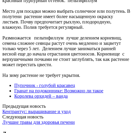
красивый пурпурный оттенок. пельтифиллум
Место для посадки можно выбрать солнечное или полутень. В
полутени растение имеет более насыщенную окраску
листьев. Почву предпочитает рыхлую, плодородную,
влажную. Полив требуется регулярный.
Размножается пельтифиллум лучше делением корневищ,
семена сложнее сеянцы растут очень медленно и зацветут
только через 5 лет. Делением лучше заниматься ранней
весной еще до начала отрастания цветоносов. Корневище с
верхушечными почками не стоит заглублять, так как растение
может перестать цвести.
На зиму растение не требует укрытия.
Пупочник - голубой красавец
Гранат на подоконнике: Возможно ли такое
Королева орхидей – ванда
Предыдущая новость
Кентрантус: выращивание и уход
Следующая новость
Лучшие травы для здоровья печени