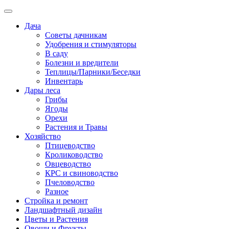
Дача
Советы дачникам
Удобрения и стимуляторы
В саду
Болезни и вредители
Теплицы/Парники/Беседки
Инвентарь
Дары леса
Грибы
Ягоды
Орехи
Растения и Травы
Хозяйство
Птицеводство
Кролиководство
Овцеводство
КРС и свиноводство
Пчеловодство
Разное
Стройка и ремонт
Ландшафтный дизайн
Цветы и Растения
Овощи и Фрукты