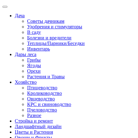
Дача
Советы дачникам
Удобрения и стимуляторы
В саду
Болезни и вредители
Теплицы/Парники/Беседки
Инвентарь
Дары леса
Грибы
Ягоды
Орехи
Растения и Травы
Хозяйство
Птицеводство
Кролиководство
Овцеводство
КРС и свиноводство
Пчеловодство
Разное
Стройка и ремонт
Ландшафтный дизайн
Цветы и Растения
Овощи и Фрукты