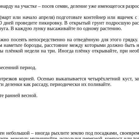
арду на участке – посев семян, деление уже имеющегося разросш
(март или начало апреля) подготовьте контейнер или ящичек с
20 дней проведите пикировку. В открытый грунт подросшую ра
 друга. В каждую лунку высаживайте по одному растению.
жно посеять непосредственно на отведённую для этого грядку.
ем наметьте борозды, расстояние между которыми должно быть не
вы плёнкой недели на три. Иногда плёнку открывайте, при не
весенний период.
езков корней. Осенью выкапывается четырёхлетний куст, зат
и деленки как рассаду, периодически их поливайте.
те ранней весной.
жен небольшой – иногда рыхлите землю под посадками, своевре
нте, монарду мульчируйте, используя перегной, компост или тор