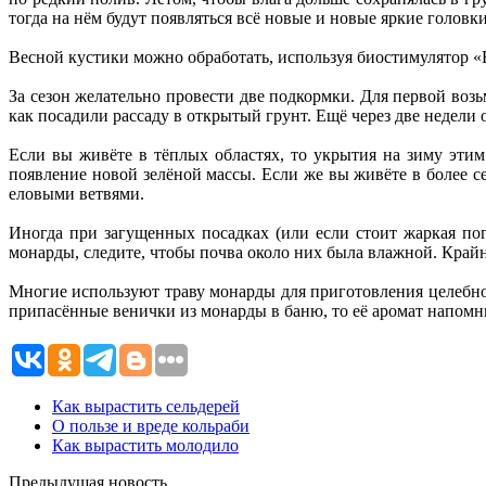
тогда на нём будут появляться всё новые и новые яркие голов
Весной кустики можно обработать, используя биостимулятор 
За сезон желательно провести две подкормки. Для первой возь
как посадили рассаду в открытый грунт. Ещё через две недел
Если вы живёте в тёплых областях, то укрытия на зиму этим
появление новой зелёной массы. Если же вы живёте в более се
еловыми ветвями.
Иногда при загущенных посадках (или если стоит жаркая пог
монарды, следите, чтобы почва около них была влажной. Крайн
Многие используют траву монарды для приготовления целебног
припасённые венички из монарды в баню, то её аромат напомни
Как вырастить сельдерей
О пользе и вреде кольраби
Как вырастить молодило
Предыдущая новость