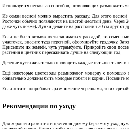
Используется несколько способов, позволяющих размножить мон
Из семян весной можно вырастить рассаду. Для этого весной 
Росточки обычно появляются на шестой-десятый день. Через 
даже чуть позже). Лунки делайте на расстоянии 30 см друг от
Если не было возможности заниматься рассадой, то семена мо
участочек, внесите туда перегной, сформируйте грядочку. Зат
Присыпьте их землёй, чуть утрамбуйте. Прикройте свои посе
растения в цветник пересаживать лучше на следующий год.
Деление куста желательно проводить каждые пять-шесть лет в 
Ещё некоторые цветоводы размножают монарду с помощью отр
обязательно должны быть молодые побеги и корни. Посадите эт
Если хотите попробовать размножение черенками, то их срезай
Рекомендации по уходу
Для хорошего развития и цветения дикому бергамоту уход ну
но редкий полив. Летом, чтобы влага дольше сохранялась в гру