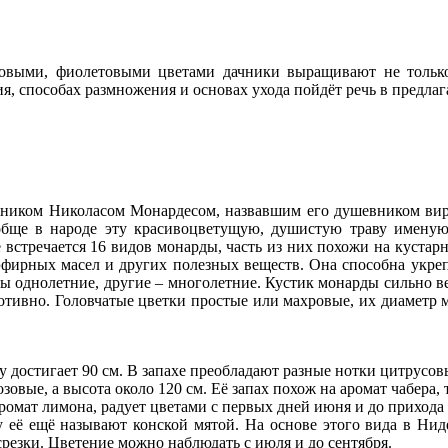
выми, фиолетовыми цветами дачники выращивают не только 
я, способах размножения и основах ухода пойдёт речь в предлаг
аником Николасом Монардесом, назвавшим его душевником вирг
обще в народе эту красивоцветущую, душистую траву именую
 встречается 16 видов монарды, часть из них похожи на кустар
 эфирных масел и других полезных веществ. Она способна укреп
ы однолетние, другие – многолетние. Кустик монарды сильно вет
отивно. Головчатые цветки простые или махровые, их диаметр м
у достигает 90 см. В запахе преобладают разные нотки цитрусов
зовые, а высота около 120 см. Её запах похож на аромат чабера, 
ромат лимона, радует цветами с первых дней июня и до прихода 
му её ещё называют конской мятой. На основе этого вида в Н
резки. Цветение можно наблюдать с июля и до сентября.