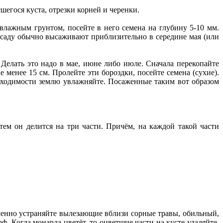
егося куста, отрезки корней и черенки.
 влажным грунтом, посейте в него семена на глубину 5-10 мм.
ссаду обычно высаживают приблизительно в середине мая (или
 Делать это надо в мае, июне либо июле. Сначала перекопайте
 менее 15 см. Пролейте эти бороздки, посейте семена (сухие).
обходимости землю увлажняйте. Посаженные таким вот образом
ем он делится на три части. Причём, на каждой такой части
менно устраняйте вылезающие вблизи сорные травы, обильный,
ф. Когда монарда цветёт, то оцветшие части на кусте удаляйте,