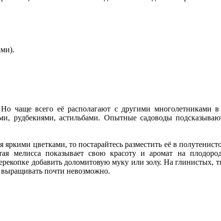
ми).
 Но чаще всего её располагают с другими многолетниками в 
ми, рудбекиями, астильбами. Опытные садоводы подсказывают
 яркими цветками, то постарайтесь разместить её в полутенисто
лотая мелисса показывает свою красоту и аромат на плодор
екопке добавить доломитовую муку или золу. На глинистых, тя
у выращивать почти невозможно.