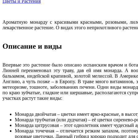
Цветы и Растения
Ароматную монарду с красивыми красными, розовыми, лило
лекарственное растение. О видах этого неприхотливого растени
Описание и виды
Впервые это растение было описано испанским врачом и бот
Линней переименовал эту траву, дав ей имя монарда. А во
бальзамом, индейской крапивой, золотой мелиссой. В Америке
Англию, а чуть позже – в Европу. В траве много витаминов,
метеоризме, тошноте, заболеваниях печени. Одни виды монард
по краю зубчатые, гладкие или шершавые, располагаются супр
участках растут такие виды:
Монарда двойчатая – цветки имеет ярко-красные, в высот
Монарда трубчатая (или дудчатая) – её цветки сиренево-ро
Монарда цитрусовая – этот однолетник имеет чудесный а
Монарда точечная – отличается резким запахом, поэто
розовые цветочки. Данный гибрид хорошо подходит для с