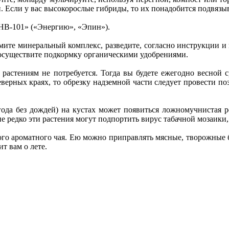
ки. Если у вас высокорослые гибриды, то их понадобится подвяз
«НВ-101» («Энергию», «Эпин»).
мите минеральный комплекс, разведите, согласно инструкции и 
и осуществите подкормку органическими удобрениями.
 растениям не потребуется. Тогда вы будете ежегодно весной
верных краях, то обрезку надземной части следует провести по
ода без дождей) на кустах может появиться ложномучнистая р
е редко эти растения могут подпортить вирус табачной мозаики
о ароматного чая. Ею можно приправлять мясные, творожные бл
т вам о лете.