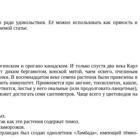
ради удовольствия. Её можно использовать как пряность и
аемой статье.
инским и оригано канадским. И только спустя два века Карл
т диким бергамотом, конской мятой, чаем освего, пчелиным
ники. В восемнадцатом веке семена растения были привезены в
ить иммунитет. Применяется при ангине, тонзиллитах, кашле,
вится, листья у него овальные (или продолговато-ланцетные),
ожет достигать семи сантиметров. Чаще всего у цветоводов на
ых.
так как эти растения содержат тимол.
заморозков.
идерландах был создан однолетник «Ламбада», имеющий тёмно-