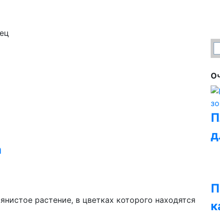
ец
Оч
П
д
а
П
вянистое растение, в цветках которого находятся
к