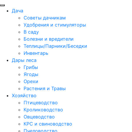
Дача
Советы дачникам
Удобрения и стимуляторы
В саду
Болезни и вредители
Теплицы/Парники/Беседки
Инвентарь
Дары леса
Грибы
Ягоды
Орехи
Растения и Травы
Хозяйство
Птицеводство
Кролиководство
Овцеводство
КРС и свиноводство
Пчеловодство