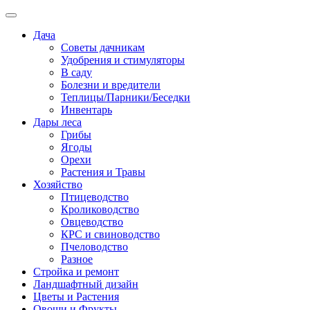
Дача
Советы дачникам
Удобрения и стимуляторы
В саду
Болезни и вредители
Теплицы/Парники/Беседки
Инвентарь
Дары леса
Грибы
Ягоды
Орехи
Растения и Травы
Хозяйство
Птицеводство
Кролиководство
Овцеводство
КРС и свиноводство
Пчеловодство
Разное
Стройка и ремонт
Ландшафтный дизайн
Цветы и Растения
Овощи и Фрукты