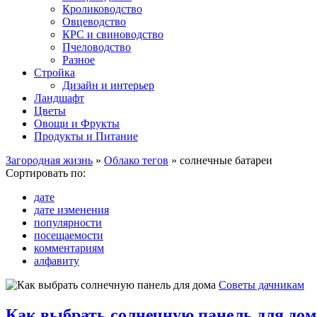
Кролиководство
Овцеводство
КРС и свиноводство
Пчеловодство
Разное
Стройка
Дизайн и интерьер
Ландшафт
Цветы
Овощи и Фрукты
Продукты и Питание
Загородная жизнь
»
Облако тегов
» солнечные батареи
Сортировать по:
дате
дате изменения
популярности
посещаемости
комментариям
алфавиту
Советы дачникам
Как выбрать солнечную панель для дом