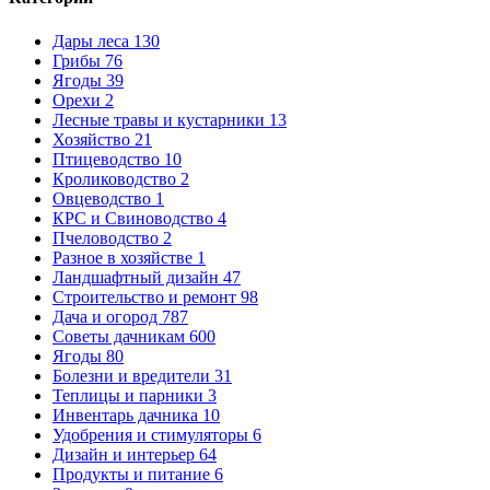
Дары леса
130
Грибы
76
Ягоды
39
Орехи
2
Лесные травы и кустарники
13
Хозяйство
21
Птицеводство
10
Кролиководство
2
Овцеводство
1
КРС и Свиноводство
4
Пчеловодство
2
Разное в хозяйстве
1
Ландшафтный дизайн
47
Строительство и ремонт
98
Дача и огород
787
Советы дачникам
600
Ягоды
80
Болезни и вредители
31
Теплицы и парники
3
Инвентарь дачника
10
Удобрения и стимуляторы
6
Дизайн и интерьер
64
Продукты и питание
6