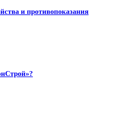
ойства и противопоказания
онСтрой»?