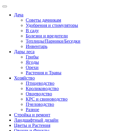
Дача
Советы дачникам
Удобрения и стимуляторы
В саду
Болезни и вредители
Теплицы/Парники/Беседки
Инвентарь
Дары леса
Грибы
Ягоды
Орехи
Растения и Травы
Хозяйство
Птицеводство
Кролиководство
Овцеводство
КРС и свиноводство
Пчеловодство
Разное
Стройка и ремонт
Ландшафтный дизайн
Цветы и Растения
Овощи и Фрукты