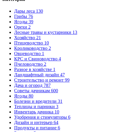
Дары леса
130
Грибы
76
Ягоды
39
Орехи
2
Лесные травы и кустарники
13
Хозяйство
21
Птицеводство
10
Кролиководство
2
Овцеводство
1
КРС и Свиноводство
4
Пчеловодство
2
Разное в хозяйстве
1
Ландшафтный дизайн
47
Строительство и ремонт
99
Дача и огород
787
Советы дачникам
600
Ягоды
80
Болезни и вредители
31
Теплицы и парники
3
Инвентарь дачника
10
Удобрения и стимуляторы
6
Дизайн и интерьер
64
Продукты и питание
6