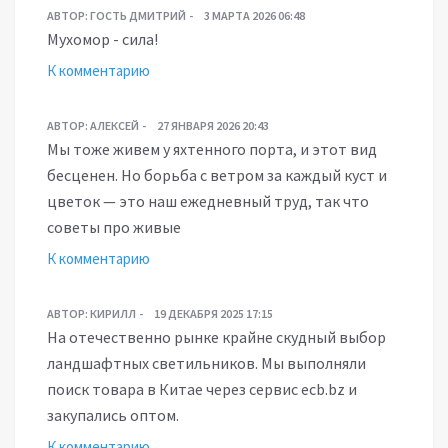
АВТОР:
ГОСТЬ ДМИТРИЙ
3 МАРТА 2026 06:48
Мухомор - сила!
К комментарию
АВТОР:
АЛЕКСЕЙ
27 ЯНВАРЯ 2026 20:43
Мы тоже живем у яхтенного порта, и этот вид
бесценен. Но борьба с ветром за каждый куст и
цветок — это наш ежедневный труд, так что
советы про живые
К комментарию
АВТОР:
КИРИЛЛ
19 ДЕКАБРЯ 2025 17:15
На отечественно рынке крайне скудный выбор
ландшафтных светильников. Мы выполняли
поиск товара в Китае через сервис ecb.bz и
закупались оптом.
К комментарию