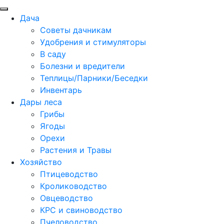
Дача
Советы дачникам
Удобрения и стимуляторы
В саду
Болезни и вредители
Теплицы/Парники/Беседки
Инвентарь
Дары леса
Грибы
Ягоды
Орехи
Растения и Травы
Хозяйство
Птицеводство
Кролиководство
Овцеводство
КРС и свиноводство
Пчеловодство