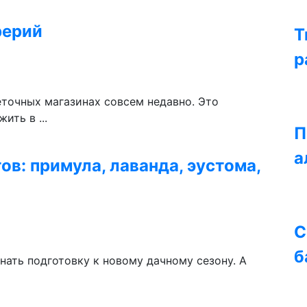
рерий
Т
р
еточных магазинах совсем недавно. Это
ить в ...
П
а
в: примула, лаванда, эустома,
С
б
нать подготовку к новому дачному сезону. А