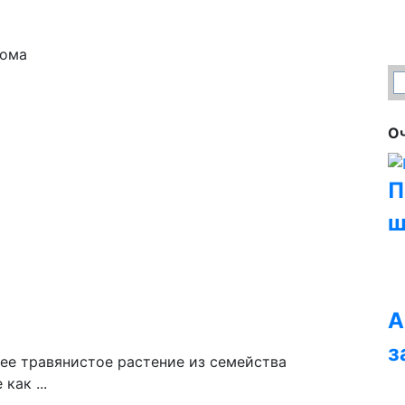
тома
Оч
П
ш
А
з
нее травянистое растение из семейства
как ...