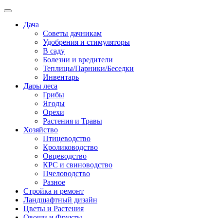
Дача
Советы дачникам
Удобрения и стимуляторы
В саду
Болезни и вредители
Теплицы/Парники/Беседки
Инвентарь
Дары леса
Грибы
Ягоды
Орехи
Растения и Травы
Хозяйство
Птицеводство
Кролиководство
Овцеводство
КРС и свиноводство
Пчеловодство
Разное
Стройка и ремонт
Ландшафтный дизайн
Цветы и Растения
Овощи и Фрукты