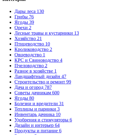
Дары леса
130
Грибы
76
Ягоды
39
Орехи
2
Лесные травы и кустарники
13
Хозяйство
21
Птицеводство
10
Кролиководство
2
Овцеводство
1
КРС и Свиноводство
4
Пчеловодство
2
Разное в хозяйстве
1
Ландшафтный дизайн
47
Строительство и ремонт
99
Дача и огород
787
Советы дачникам
600
Ягоды
80
Болезни и вредители
31
Теплицы и парники
3
Инвентарь дачника
10
Удобрения и стимуляторы
6
Дизайн и интерьер
64
Продукты и питание
6