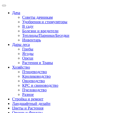
Дача
Советы дачникам
Удобрения и стимуляторы
В саду
Болезни и вредители
Теплицы/Парники/Беседки
Инвентарь
Дары леса
Грибы
Ягоды
Орехи
Растения и Травы
Хозяйство
Птицеводство
Кролиководство
Овцеводство
КРС и свиноводство
Пчеловодство
Разное
Стройка и ремонт
Ландшафтный дизайн
Цветы и Растения
Овощи и Фрукты