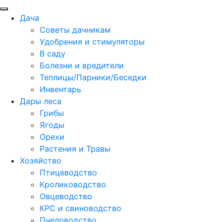
Дача
Советы дачникам
Удобрения и стимуляторы
В саду
Болезни и вредители
Теплицы/Парники/Беседки
Инвентарь
Дары леса
Грибы
Ягоды
Орехи
Растения и Травы
Хозяйство
Птицеводство
Кролиководство
Овцеводство
КРС и свиноводство
Пчеловодство