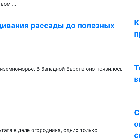
ом ...
К
щивания рассады до полезных
п
Т
диземноморье. В Западной Европе оно появилось
в
С
о
тата в деле огородника, одних только
с
...