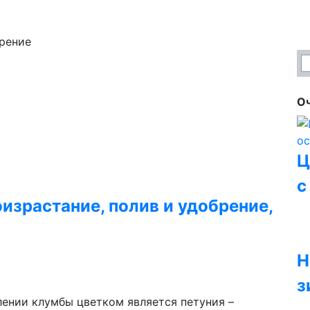
рение
Оч
Ц
с
израстание, полив и удобрение,
Н
з
ении клумбы цветком является петуния –