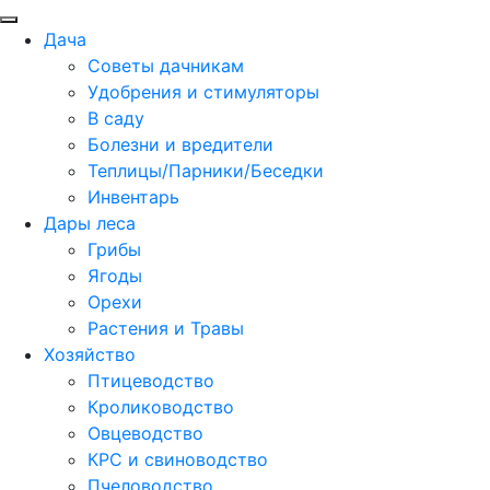
Дача
Советы дачникам
Удобрения и стимуляторы
В саду
Болезни и вредители
Теплицы/Парники/Беседки
Инвентарь
Дары леса
Грибы
Ягоды
Орехи
Растения и Травы
Хозяйство
Птицеводство
Кролиководство
Овцеводство
КРС и свиноводство
Пчеловодство