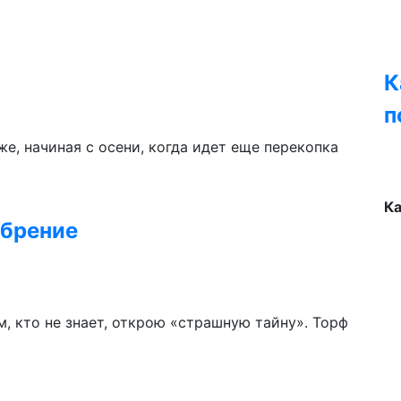
К
п
е, начиная с осени, когда идет еще перекопка
К
обрение
м, кто не знает, открою «страшную тайну». Торф