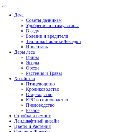
Дача
Советы дачникам
Удобрения и стимуляторы
В саду
Болезни и вредители
Теплицы/Парники/Беседки
Инвентарь
Дары леса
Грибы
Ягоды
Орехи
Растения и Травы
Хозяйство
Птицеводство
Кролиководство
Овцеводство
КРС и свиноводство
Пчеловодство
Разное
Стройка и ремонт
Ландшафтный дизайн
Цветы и Растения
Овощи и Фрукты