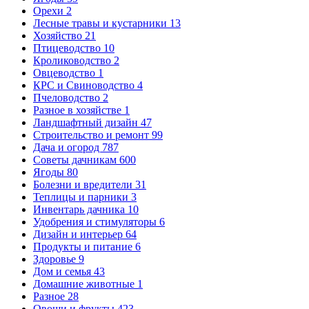
Орехи
2
Лесные травы и кустарники
13
Хозяйство
21
Птицеводство
10
Кролиководство
2
Овцеводство
1
КРС и Свиноводство
4
Пчеловодство
2
Разное в хозяйстве
1
Ландшафтный дизайн
47
Строительство и ремонт
99
Дача и огород
787
Советы дачникам
600
Ягоды
80
Болезни и вредители
31
Теплицы и парники
3
Инвентарь дачника
10
Удобрения и стимуляторы
6
Дизайн и интерьер
64
Продукты и питание
6
Здоровье
9
Дом и семья
43
Домашние животные
1
Разное
28
Овощи и фрукты
423