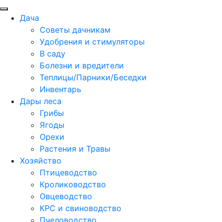
Дача
Советы дачникам
Удобрения и стимуляторы
В саду
Болезни и вредители
Теплицы/Парники/Беседки
Инвентарь
Дары леса
Грибы
Ягоды
Орехи
Растения и Травы
Хозяйство
Птицеводство
Кролиководство
Овцеводство
КРС и свиноводство
Пчеловодство