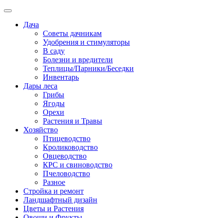
Дача
Советы дачникам
Удобрения и стимуляторы
В саду
Болезни и вредители
Теплицы/Парники/Беседки
Инвентарь
Дары леса
Грибы
Ягоды
Орехи
Растения и Травы
Хозяйство
Птицеводство
Кролиководство
Овцеводство
КРС и свиноводство
Пчеловодство
Разное
Стройка и ремонт
Ландшафтный дизайн
Цветы и Растения
Овощи и Фрукты