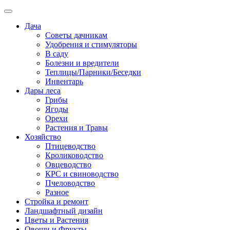
Дача
Советы дачникам
Удобрения и стимуляторы
В саду
Болезни и вредители
Теплицы/Парники/Беседки
Инвентарь
Дары леса
Грибы
Ягоды
Орехи
Растения и Травы
Хозяйство
Птицеводство
Кролиководство
Овцеводство
КРС и свиноводство
Пчеловодство
Разное
Стройка и ремонт
Ландшафтный дизайн
Цветы и Растения
Овощи и Фрукты