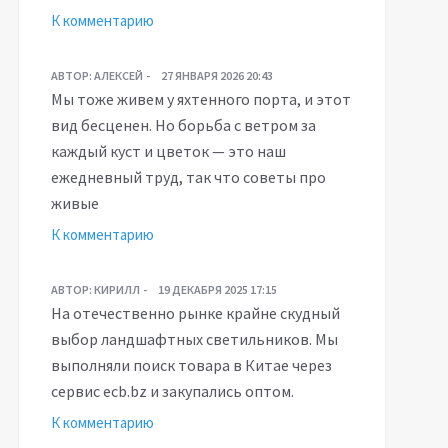
К комментарию
АВТОР:
АЛЕКСЕЙ
27 ЯНВАРЯ 2026 20:43
Мы тоже живем у яхтенного порта, и этот
вид бесценен. Но борьба с ветром за
каждый куст и цветок — это наш
ежедневный труд, так что советы про
живые
К комментарию
АВТОР:
КИРИЛЛ
19 ДЕКАБРЯ 2025 17:15
На отечественно рынке крайне скудный
выбор ландшафтных светильников. Мы
выполняли поиск товара в Китае через
сервис ecb.bz и закупались оптом.
К комментарию