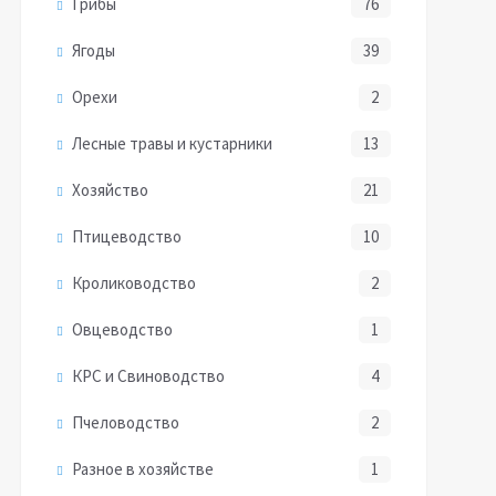
Грибы
76
Ягоды
39
Орехи
2
Лесные травы и кустарники
13
Хозяйство
21
Птицеводство
10
Кролиководство
2
Овцеводство
1
КРС и Свиноводство
4
Пчеловодство
2
Разное в хозяйстве
1