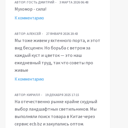
АВТОР:
ГОСТЬ ДМИТРИЙ
3 МАРТА 2026 06:48
Мухомор - сила!
К комментарию
АВТОР:
АЛЕКСЕЙ
27 ЯНВАРЯ 2026 20:43
Мы тоже живем у яхтенного порта, и этот
вид бесценен. Но борьба с ветром за
каждый куст и цветок — это наш
ежедневный труд, так что советы про
живые
К комментарию
АВТОР:
КИРИЛЛ
19 ДЕКАБРЯ 2025 17:15
На отечественно рынке крайне скудный
выбор ландшафтных светильников. Мы
выполняли поиск товара в Китае через
сервис ecb.bz и закупались оптом.