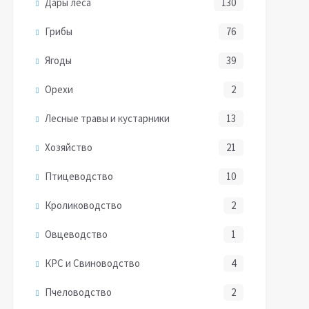
Дары леса
130
Грибы
76
Ягоды
39
Орехи
2
Лесные травы и кустарники
13
Хозяйство
21
Птицеводство
10
Кролиководство
2
Овцеводство
1
КРС и Свиноводство
4
Пчеловодство
2