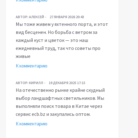
АВТОР:
АЛЕКСЕЙ
27 ЯНВАРЯ 2026 20:43
Мы тоже живем у яхтенного порта, и этот
вид бесценен. Но борьба с ветром за
каждый куст и цветок — это наш
ежедневный труд, так что советы про
живые
К комментарию
АВТОР:
КИРИЛЛ
19 ДЕКАБРЯ 2025 17:15
На отечественно рынке крайне скудный
выбор ландшафтных светильников. Мы
выполняли поиск товара в Китае через
сервис ecb.bz и закупались оптом.
К комментарию