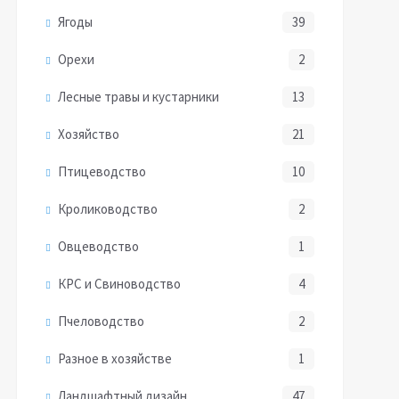
Ягоды
39
Орехи
2
Лесные травы и кустарники
13
Хозяйство
21
Птицеводство
10
Кролиководство
2
Овцеводство
1
КРС и Свиноводство
4
Пчеловодство
2
Разное в хозяйстве
1
Ландшафтный дизайн
47