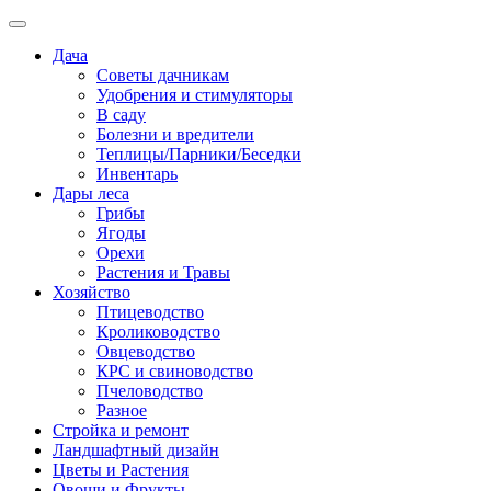
Дача
Советы дачникам
Удобрения и стимуляторы
В саду
Болезни и вредители
Теплицы/Парники/Беседки
Инвентарь
Дары леса
Грибы
Ягоды
Орехи
Растения и Травы
Хозяйство
Птицеводство
Кролиководство
Овцеводство
КРС и свиноводство
Пчеловодство
Разное
Стройка и ремонт
Ландшафтный дизайн
Цветы и Растения
Овощи и Фрукты