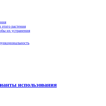
ения
 этого растения
обы их устранения
 функциональность
рианты использования