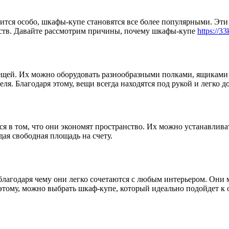
нится особо, шкафы-купе становятся все более популярными. Эт
еств. Давайте рассмотрим причины, почему шкафы-купе
https://3
щей. Их можно оборудовать разнообразными полками, ящиками и
ля. Благодаря этому, вещи всегда находятся под рукой и легко д
 в том, что они экономят пространство. Их можно устанавливат
ая свободная площадь на счету.
лагодаря чему они легко сочетаются с любым интерьером. Они мо
я этому, можно выбрать шкаф-купе, который идеально подойдет к